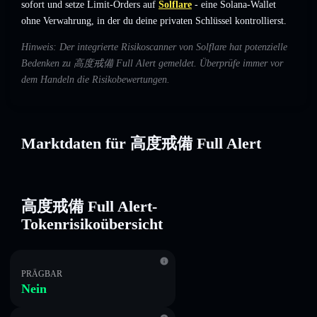
sofort und setze Limit-Orders auf
Solflare
- eine Solana-Wallet
ohne Verwahrung, in der du deine privaten Schlüssel kontrollierst.
Hinweis: Der integrierte Risikoscanner von Solflare hat potenzielle
Bedenken zu 高度戒備 Full Alert gemeldet. Überprüfe immer vor
dem Handeln die Risikobewertungen.
Marktdaten für 高度戒備 Full Alert
高度戒備 Full Alert-
Tokenrisikoübersicht
PRÄGBAR
Nein