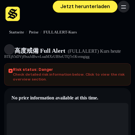
Jetzt herunterladen
Menü
Startseite
/
Preise
/
FULLALERT-Kurs
高度戒備 Full Alert
(FULLALERT)
Kurs heute
BTEjS5tDVjf9xnJdBwvLoaiMXrUBSeUTQ7e1Kvrmgigg
Risk status: Danger
Check detailed risk information below. Click to view the risk
overview section.
No price information available at this time.