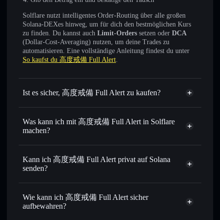
Solflare nutzt intelligentes Order-Routing über alle großen
Solana-DEXes hinweg, um für dich den bestmöglichen Kurs
zu finden. Du kannst auch
Limit-Orders
setzen oder
DCA
(Dollar-Cost-Averaging) nutzen, um deine Trades zu
automatisieren. Eine vollständige Anleitung findest du unter
So kaufst du 高度戒備 Full Alert
.
Ist es sicher, 高度戒備 Full Alert zu kaufen?
高度戒備 Full Alert
nicht
verifiziert
Was kann ich mit 高度戒備 Full Alert in Solflare
machen?
高度戒備 Full Alert
Solflare-Wallet
Sofort tauschen
– handle FULLALERT gegen SOL,
Kann ich 高度戒備 Full Alert privat auf Solana
USDC oder Tausende anderer Solana-Tokens mit
senden?
intelligentem Order Routing zum bestmöglichen Kurs
Privacy
Limit-Orders setzen
– automatisiere Trades zu deinem
Aggregator
Wie kann ich 高度戒備 Full Alert sicher
Zielkurs für FULLALERT
aufbewahren?
Durchschnittskosteneffekt nutzen
– Schritt für Schritt
per Durchschnittskosteneffekt in FULLALERT einsteigen