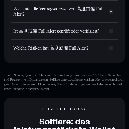
高度戒備 Full Alert
nicht verwahrenden Wallet
Solflare
Privat senden
– übertrage FULLALERT, ohne Wallets
Wie lautet die Vertragsadresse von 高度戒備 Full
öffentlich zu verknüpfen, mithilfe des in Solflare
Alert?
integrierten Privacy Aggregators
Solflare
高度戒備 Full Alert
In Echtzeit verfolgen
– überwache Kurs, Volumen,
高度戒備 Full Alert
Marktkapitalisierung und Liquidität von FULLALERT
Ist 高度戒備 Full Alert geprüft oder verifiziert?
Privacy
BTEjS5tDVjf9xnJdBwvLoaiMXrUBSeUTQ7e1Kvrmgigg
Aggregator
Sicher verwahren
– halte FULLALERT in einer nicht
高度戒備 Full Alert
derzeit
verwahrenden Wallet, in der du deine privaten Schlüssel
nicht verifiziert
Welche Risiken hat 高度戒備 Full Alert?
kontrollierst
Solflare-Wallet
FULLALERT
Hauptrisiken für 高度戒備 Full Alert:
großer Teil der
Token-Namen, Symbole, Bilder und Beschreibungen stammen aus On-Chain-Metadaten
und Registern von Drittanbietern. Solflare unterstützt keine Marken oder urheberrechtlich
Liquidität ist freigeschaltet
高度戒備 Full Alert
geschützten Inhalte von Drittanbietern, überprüft deren Eigentumsverhältnisse nicht und
Top-10-Wallets
erhebt keinerlei Ansprüche darauf.
高度戒備 Full Alert
einzelne Wallet
高度戒備 Full Alert
einzelne Wallet
BETRITT DIE FESTUNG
高度戒備 Full Alert
高度戒備 Full Alert
Solflare: das
begrenzte Liquidität
80 % Konzentration
高度