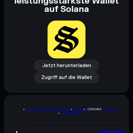
leistungsstärkste Wallet
戒備 Full Alert
auf Solana
wenige LP-Anbieter
高度戒備
Full Alert
Haftungsausschluss: Diese Informationen dienen
ausschließlich Bildungszwecken und stellen keine
Finanzberatung dar. Recherchiere stets eigenständig. Daten
bereitgestellt von rugcheck.xyz.
Jetzt herunterladen
Zugriff auf die Wallet
Jetzt herunterladen
Zugriff auf die Wallet
DATENSCHUTZRICHTLINIE
TERMS
COOKIES
SITEMAP
BRAND-KIT
Übersicht