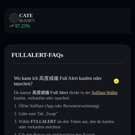
CATE
$
0.029875
97.25
%
FULLALERT-FAQs
Wo kann ich 高度戒備 Full Alert kaufen oder
tauschen?
Du kannst
高度戒備 Full Alert
direkt in der
Solflare-Wallet
kaufen, verkaufen oder tauschen:
Öffne Solflare (App oder Browsererweiterung)
Gehe zum Tab „Swap“
Wähle
FULLALERT
als den Token aus, den du kaufen
oder verkaufen möchtest
Gib den Betrag ein und bestätige den Tausch