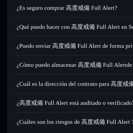
¿Es seguro comprar 高度戒備 Full Alert?
高度戒備 Full Alert
no está verificado
¿Qué puedo hacer con 高度戒備 Full Alert en So
高度戒備 Full Alert
cartera de Solflare
¿Puedo enviar 高度戒備 Full Alert de forma pri
Intercambiar al instante
: operar con FULLALERT para SO
enrutamiento de órdenes inteligente para el mejor precio di
agregador de privacidad
Establecer órdenes límite
: automatizar las operaciones 
¿Cómo puedo almacenar 高度戒備 Full Alertde 
Utilizar DCA
: promedio de coste en dólares en FULLALER
高度戒備 Full Alert
Enviar de forma privada
: transferir FULLALERT sin vinc
Solflare
privacidad integrado de Solflare
¿Cuál es la dirección del contrato para 高度戒備
Hacer un seguimiento en tiempo real
: monitorizar el pre
高度戒備 Full 
FULLALERT
BTEjS5tDVjf9xnJdBwvLoaiMXrUBSeUTQ7e1Kvrmgig
¿高度戒備 Full Alert está auditado o verificado
Holdear de forma segura
: almacenar FULLALERT en una ca
privadas
Solflare
高度戒備 Full Alert
no está verificado actualmente
¿Cuáles son los riesgos de 高度戒備 Full Alert 