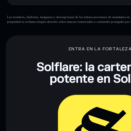
Principales riesgos para 高度戒備 Full Alert:
Los nombres, símbolos, imágenes y descripciones de los tokens provienen de metadatos en la 
la liquidez está desbloqueada
高度戒備 Full Alert
propiedad ni reclama ningún derecho sobre marcas comerciales o contenido protegido por d
principales carteras
高度戒備 Full A
sola cartera
高度戒備 Full Alert
高度戒備 Full Alert
liquidez limitada
concentración
高度戒備 Full Alert
ENTRA EN LA FORTALEZ
proveedores de LP
高度戒備 Full Alert
Solflare: la cart
Descargo de responsabilidad: Esta información tiene únicamen
potente en So
financiero. Investiga siempre por tu cuenta. Datos proporcio