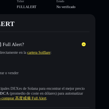
Ticker
Estado
FULLALERT
No verificado
ALERT
Full Alert?
irectamente en la
cartera Solflare
:
rar o vender
incipales DEXes de Solana para encontrar el mejor precio
DCA
(promedio de coste en dólares) para automatizar
 comprar 高度戒備 Full Alert
.