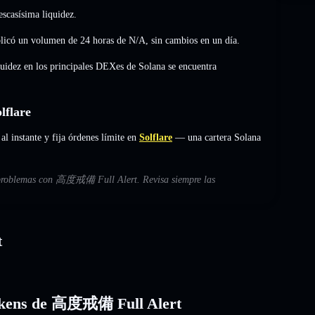
scasísima liquidez.
icó un volumen de 24 horas de
N/A
,
sin cambios
en un día.
quidez en los principales DEXes de Solana se encuentra
flare
nstante y fija órdenes límite en
Solflare
— una cartera Solana
es problemas con 高度戒備 Full Alert. Revisa siempre las
t
 tokens de 高度戒備 Full Alert