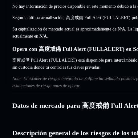
No hay información de precios disponible en este momento debido a la e
Según la última actualización, 高度戒備 Full Alert (FULLALERT) publ
Su capitalización de mercado actual es aproximadamente de
N/A
. La li
actualmente en
N/A
.
Opera con 高度戒備 Full Alert (FULLALERT) en Sol
高度戒備 Full Alert (FULLALERT) está disponible para intercámbialo al i
sin custodia donde tú controlas tus claves privadas.
Nota: El escáner de riesgos integrado de Solflare ha señalado posibl
evaluaciones de riesgo antes de operar.
Datos de mercado para 高度戒備 Full Aler
Descripción general de los riesgos de los