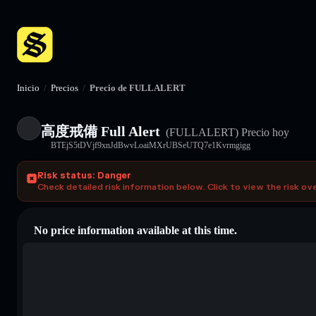
Inicio
/
Precios
/
Precio de FULLALERT
高度戒備 Full Alert
(FULLALERT)
Precio hoy
BTEjS5tDVjf9xnJdBwvLoaiMXrUBSeUTQ7e1Kvrmgigg
Risk status: Danger
Check detailed risk information below. Click to view the risk ov
No price information available at this time.