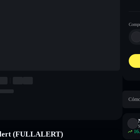
Compr
Cómo 
$
16
Alert (FULLALERT)