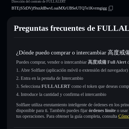
Dirección del contrato de FULLALERT
BTEjS5tDVjf9xnJdBwvLoaiMXrUBSeUTQ7e1Kvrmgigg
Preguntas frecuentes de FULL
¿Dónde puedo comprar o intercambiar 高度戒備 
Puedes comprar, vender o intercambiar
高度戒備 Full Alert
d
Abre Solflare (aplicación móvil o extensión del navegador)
Entra en la pestaña de Intercambio
Selecciona
FULLALERT
como el token que deseas comp
Introduce la cantidad y confirma el intercambio
Solflare utiliza enrutamiento inteligente de órdenes en los pr
disponible para ti. También puedes fijar
órdenes límite
o usar
tus operaciones. Para obtener la guía completa, consulta
Cómo