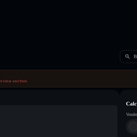
B
erview section.
Calc
Vende