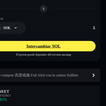
ar
SOL
Intercambiar SOL
El precio puede depender del servicio onramp
comprar 高度戒備 Full Alert con la cartera Solflare
NEET
0.023925
.81
%