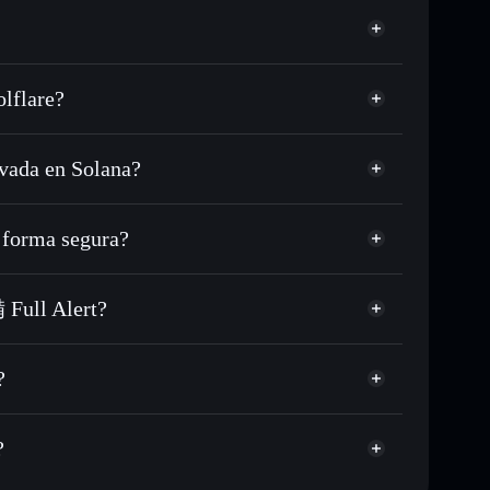
lflare?
vada en Solana?
L, USDC o miles de otros tokens de Solana con
sponible
en tu precio objetivo para FULLALERT
forma segura?
T a lo largo del tiempo
cartera sin custodia
Solflare
ular públicamente las carteras usando el agregador de
高度戒備 Full Alert
 Full Alert?
agregador de privacidad
cio, volumen, capitalización de mercado y liquidez de
Alert
g
?
rtera sin custodia donde tú controla tus claves
FULLALERT
cartera
?