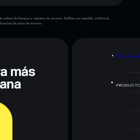
gran parte de
cadena de bloques y registros de terceros. Solflare no respalda, verifica la
10
erechos de autor de terceros.
lert
sola cartera
高度戒備 Full Alert
80 % de
pocos
A
POLÍTICA 
era más
te fines educativos y no constituye asesoramiento
lana
nados por rugcheck.xyz.
PRODUCT