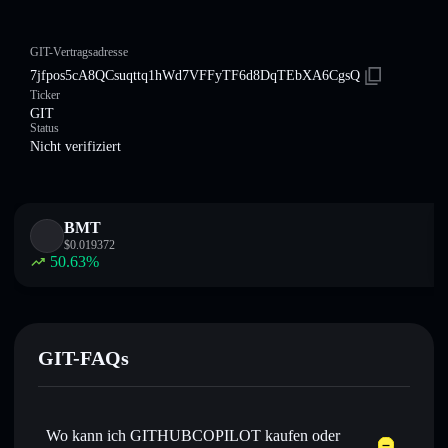
GIT-Vertragsadresse
7jfpos5cA8QCsuqttq1hWd7VFFyTF6d8DqTEbXA6CgsQ
Ticker
GIT
Status
Nicht verifiziert
BMT
$
0.019372
50.63
%
GIT-FAQs
Wo kann ich GITHUBCOPILOT kaufen oder