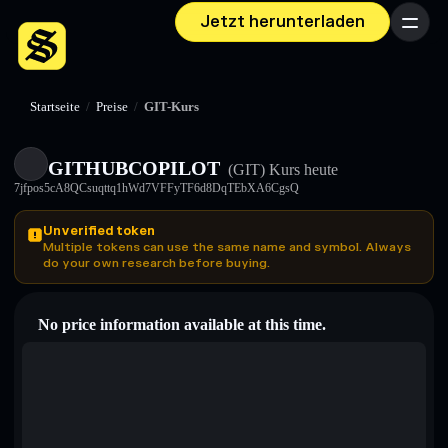
Jetzt herunterladen
Menü
Startseite
/
Preise
/
GIT-Kurs
GITHUBCOPILOT
(GIT)
Kurs heute
7jfpos5cA8QCsuqttq1hWd7VFFyTF6d8DqTEbXA6CgsQ
Unverified token
Multiple tokens can use the same name and symbol. Always
do your own research before buying.
No price information available at this time.