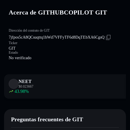
Acerca de GITHUBCOPILOT GIT
Dirección del contrato de GIT
7jfpos5cA8QCsuqttq1hWd7VFFyTF6d8DqTEbXA6CgsQ
Ticker
GIT
Estado
No verificado
NEET
$
0.023667
43.98
%
Preguntas frecuentes de GIT