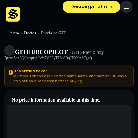
Descargar ahora
Menú
Inicio
/
Precios
/
Precio de GIT
GITHUBCOPILOT
(GIT)
Precio hoy
7jfpos5cA8QCsuqttq1hWd7VFFyTF6d8DqTEbXA6CgsQ
Unverified token
Multiple tokens can use the same name and symbol. Always
do your own research before buying.
No price information available at this time.