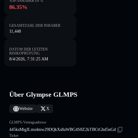
TOP-INHABER IN %
86.35%
GESAMTZAHL DER INHABER
11,448
DATUM DER LETZTEN
RISIKOPRÜFUNG
8/4/2026, 7:31:25 AM
Über Glympse GLMPS
Website
X
GLMPS-Vertragsadresse
445ksMigJLms4mw29DQkXs8aWBG4S8Z2kTBCtGhd5nGd
Ticker