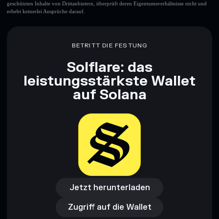
geschützten Inhalte von Drittanbietern, überprüft deren Eigentumsverhältnisse nicht und
erhebt keinerlei Ansprüche darauf.
BETRITT DIE FESTUNG
Solflare: das
leistungsstärkste Wallet
auf Solana
Jetzt herunterladen
Zugriff auf die Wallet
Jetzt herunterladen
Zugriff auf die Wallet