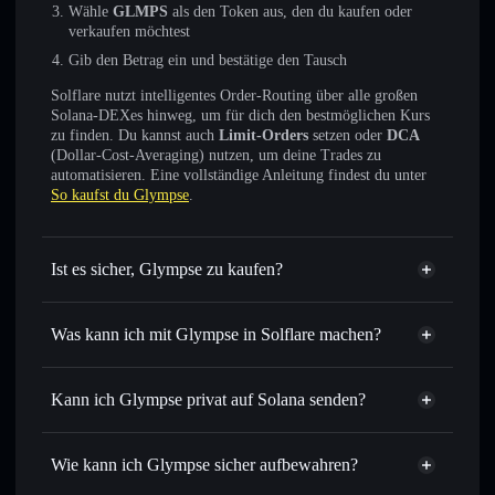
Wähle
GLMPS
als den Token aus, den du kaufen oder
verkaufen möchtest
Gib den Betrag ein und bestätige den Tausch
Solflare nutzt intelligentes Order-Routing über alle großen
Solana-DEXes hinweg, um für dich den bestmöglichen Kurs
zu finden. Du kannst auch
Limit-Orders
setzen oder
DCA
(Dollar-Cost-Averaging) nutzen, um deine Trades zu
automatisieren. Eine vollständige Anleitung findest du unter
So kaufst du Glympse
.
Ist es sicher, Glympse zu kaufen?
Glympse
nicht verifiziert
Was kann ich mit Glympse in Solflare machen?
Glympse
Solflare-Wallet
Sofort tauschen
– handle GLMPS gegen SOL, USDC oder
Kann ich Glympse privat auf Solana senden?
Tausende anderer Solana-Tokens mit intelligentem Order
Privacy
Routing zum bestmöglichen Kurs
Aggregator
Wie kann ich Glympse sicher aufbewahren?
Limit-Orders setzen
– automatisiere Trades zu deinem
Zielkurs für GLMPS