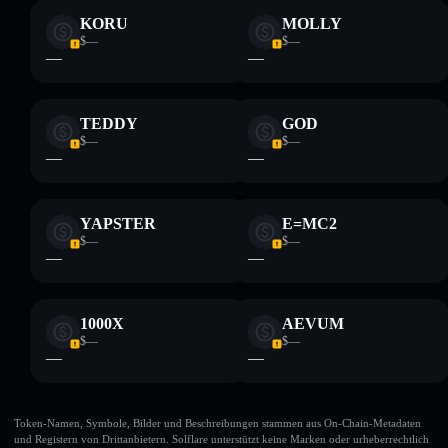
KORU
MOLLY
$—
$—
—
—
TEDDY
GOD
$—
$—
—
—
YAPSTER
E=MC2
$—
$—
—
—
1000X
AEVUM
$—
$—
—
—
Token-Namen, Symbole, Bilder und Beschreibungen stammen aus On-Chain-Metadaten
und Registern von Drittanbietern. Solflare unterstützt keine Marken oder urheberrechtlich