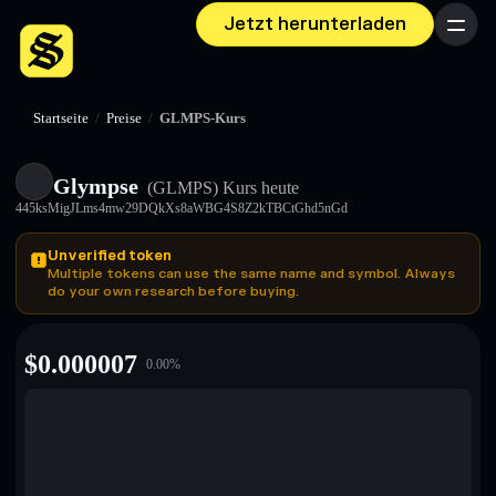
Jetzt herunterladen
Menü
Startseite
/
Preise
/
GLMPS-Kurs
Glympse
(GLMPS)
Kurs heute
445ksMigJLms4mw29DQkXs8aWBG4S8Z2kTBCtGhd5nGd
Unverified token
Multiple tokens can use the same name and symbol. Always
do your own research before buying.
$
0.000007
0.00
%