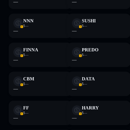
—
—
NNN
SUSHI
$—
$—
—
—
FINNA
PREDO
$—
$—
—
—
CBM
DATA
$—
$—
—
—
FF
HARRY
$—
$—
—
—