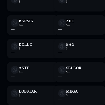
$—
$—
—
—
BARSIK
ZHC
$—
$—
—
—
DOLLO
BAG
$—
$—
—
—
ANTE
SELLOR
$—
$—
—
—
LOBSTAR
MEGA
$—
$—
—
—