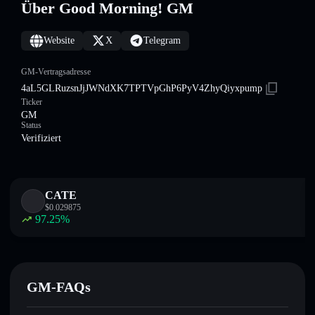
Über Good Morning! GM
Website
X
Telegram
GM-Vertragsadresse
4aL5GLRuzsnJjJWNdXK7TPTVpGhP6PyV4ZhyQiyxpump
Ticker
GM
Status
Verifiziert
CATE
$
0.029875
97.25
%
GM-FAQs