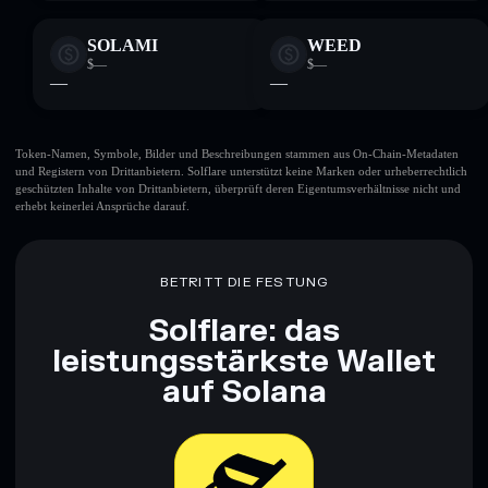
SOLAMI
WEED
$—
$—
—
—
Token-Namen, Symbole, Bilder und Beschreibungen stammen aus On-Chain-Metadaten
und Registern von Drittanbietern. Solflare unterstützt keine Marken oder urheberrechtlich
geschützten Inhalte von Drittanbietern, überprüft deren Eigentumsverhältnisse nicht und
erhebt keinerlei Ansprüche darauf.
BETRITT DIE FESTUNG
Solflare: das
leistungsstärkste Wallet
auf Solana