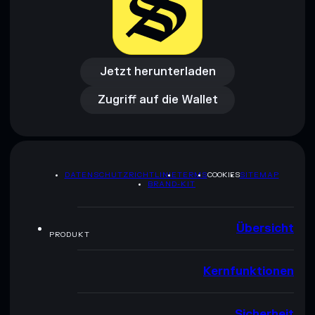
Jetzt herunterladen
Zugriff auf die Wallet
Jetzt herunterladen
Zugriff auf die Wallet
DATENSCHUTZRICHTLINIE
TERMS
COOKIES
SITEMAP
BRAND-KIT
Übersicht
PRODUKT
Kernfunktionen
Sicherheit