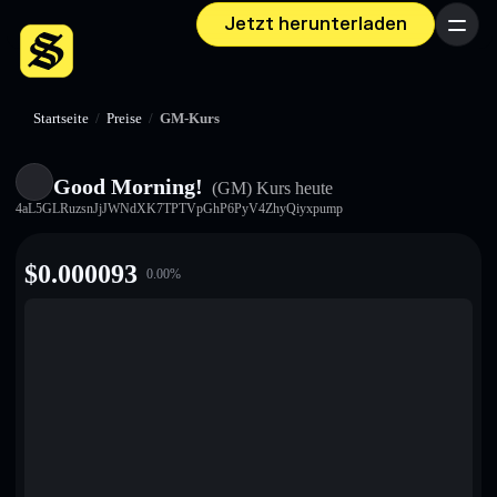
Jetzt herunterladen
Menü
Startseite
/
Preise
/
GM-Kurs
Good Morning!
(GM)
Kurs heute
4aL5GLRuzsnJjJWNdXK7TPTVpGhP6PyV4ZhyQiyxpump
$
0.000093
0.00
%