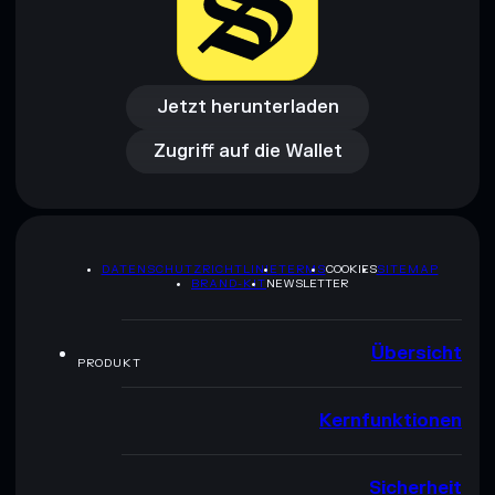
Jetzt herunterladen
Zugriff auf die Wallet
Jetzt herunterladen
Zugriff auf die Wallet
DATENSCHUTZRICHTLINIE
TERMS
COOKIES
SITEMAP
BRAND-KIT
NEWSLETTER
Übersicht
PRODUKT
Kernfunktionen
Sicherheit