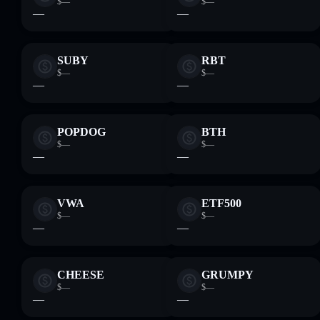
$—
$—
—
—
SUBY
RBT
$—
$—
—
—
POPDOG
BTH
$—
$—
—
—
VWA
ETF500
$—
$—
—
—
CHEESE
GRUMPY
$—
$—
—
—