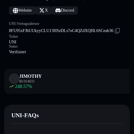
Website
X
Discord
UNI-Vertragsadresse
8FU95xFJhUUkyyCLU13HSzDLs7oC4QZdXQHL6SCeab36
Ticker
UNI
Status
Verifiziert
JIMOTHY
$
0.014833
248.57
%
UNI-FAQs