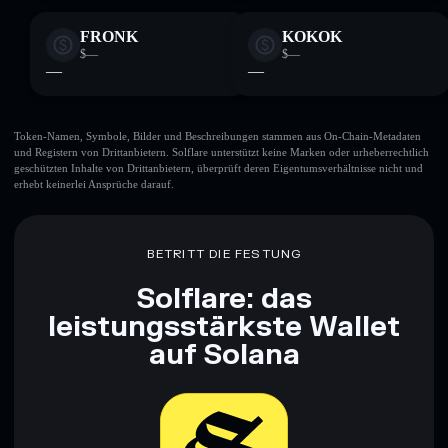
FRONK
KOKOK
$—
$—
—
—
Token-Namen, Symbole, Bilder und Beschreibungen stammen aus On-Chain-Metadaten
und Registern von Drittanbietern. Solflare unterstützt keine Marken oder urheberrechtlich
geschützten Inhalte von Drittanbietern, überprüft deren Eigentumsverhältnisse nicht und
erhebt keinerlei Ansprüche darauf.
BETRITT DIE FESTUNG
Solflare: das
leistungsstärkste Wallet
auf Solana