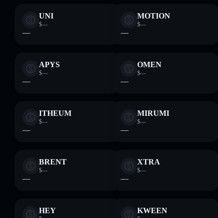
UNI
MOTION
$—
$—
—
—
APYS
OMEN
$—
$—
—
—
ITHEUM
MIRUMI
$—
$—
—
—
BRENT
XTRA
$—
$—
—
—
HEY
KWEEN