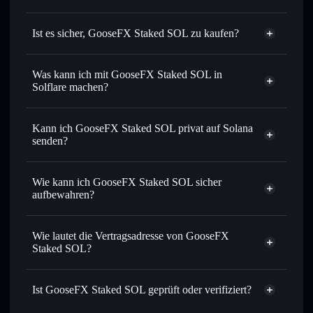
Ist es sicher, GooseFX Staked SOL zu kaufen?
GooseFX Staked SOL
verifizierter Token
Was kann ich mit GooseFX Staked SOL in
Solflare machen?
GooseFX Staked SOL
Solflare-Wallet
Sofort tauschen
– handle GOSOL gegen SOL, USDC oder
Kann ich GooseFX Staked SOL privat auf Solana
Tausende anderer Solana-Tokens mit intelligentem Order
senden?
Routing zum bestmöglichen Kurs
Solflare-Wallet
Privacy
Limit-Orders setzen
– automatisiere Trades zu deinem
Aggregator
GooseFX Staked
Wie kann ich GooseFX Staked SOL sicher
Zielkurs für GOSOL
SOL
aufbewahren?
Durchschnittskosteneffekt nutzen
– Schritt für Schritt
per Durchschnittskosteneffekt in GOSOL einsteigen
GooseFX Staked SOL
nicht verwahrenden Wallet
Solflare
Privat senden
– übertrage GOSOL, ohne Wallets
Wie lautet die Vertragsadresse von GooseFX
öffentlich zu verknüpfen, mithilfe des in Solflare
Staked SOL?
integrierten Privacy Aggregators
GooseFX Staked
In Echtzeit verfolgen
– überwache Kurs, Volumen,
SOL
Marktkapitalisierung und Liquidität von GOSOL
Ist GooseFX Staked SOL geprüft oder verifiziert?
Privacy
goSoLpeDU49kWPCt6pL4QQSPqns3c787uPTKpxH6LXW
Aggregator
Sicher verwahren
– halte GOSOL in einer nicht
GooseFX Staked SOL
verifiziert