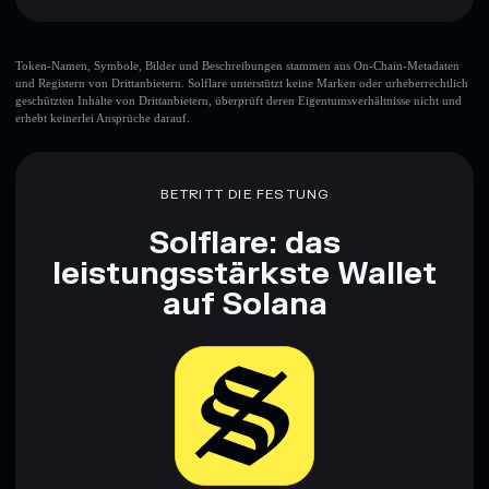
verwahrenden Wallet, in der du deine privaten Schlüssel
kontrollierst
Solflare-Wallet
GOSOL
Token-Namen, Symbole, Bilder und Beschreibungen stammen aus On-Chain-Metadaten
und Registern von Drittanbietern. Solflare unterstützt keine Marken oder urheberrechtlich
geschützten Inhalte von Drittanbietern, überprüft deren Eigentumsverhältnisse nicht und
erhebt keinerlei Ansprüche darauf.
BETRITT DIE FESTUNG
Solflare: das
leistungsstärkste Wallet
auf Solana
Jetzt herunterladen