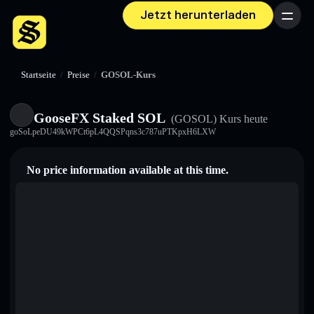
Jetzt herunterladen
Menü
Startseite
/
Preise
/
GOSOL-Kurs
GooseFX Staked SOL
(GOSOL)
Kurs heute
goSoLpeDU49kWPCt6pL4QQSPqns3c787uPTKpxH6LXW
No price information available at this time.