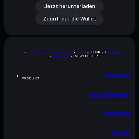
Zugriff auf die Wallet
Jetzt herunterladen
Zugriff auf die Wallet
DATENSCHUTZRICHTLINIE
TERMS
COOKIES
SITEMAP
BRAND-KIT
NEWSLETTER
Übersicht
PRODUKT
Kernfunktionen
Sicherheit
Handel