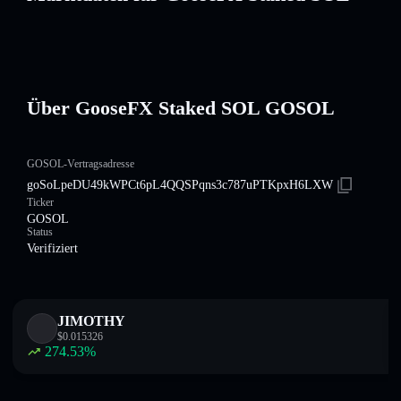
Über GooseFX Staked SOL GOSOL
GOSOL-Vertragsadresse
goSoLpeDU49kWPCt6pL4QQSPqns3c787uPTKpxH6LXW
Ticker
GOSOL
Status
Verifiziert
JIMOTHY
$
0.015326
274.53
%