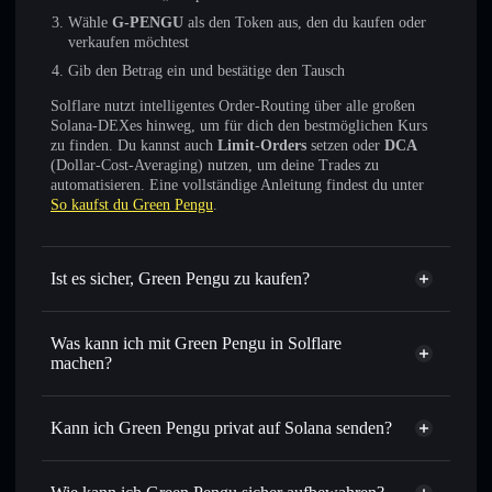
Wähle
G-PENGU
als den Token aus, den du kaufen oder
verkaufen möchtest
Gib den Betrag ein und bestätige den Tausch
Solflare nutzt intelligentes Order-Routing über alle großen
Solana-DEXes hinweg, um für dich den bestmöglichen Kurs
zu finden. Du kannst auch
Limit-Orders
setzen oder
DCA
(Dollar-Cost-Averaging) nutzen, um deine Trades zu
automatisieren. Eine vollständige Anleitung findest du unter
So kaufst du Green Pengu
.
Ist es sicher, Green Pengu zu kaufen?
Green Pengu
nicht
verifiziert
Was kann ich mit Green Pengu in Solflare
machen?
Green Pengu
Solflare-Wallet
Sofort tauschen
– handle G-PENGU gegen SOL, USDC
Kann ich Green Pengu privat auf Solana senden?
oder Tausende anderer Solana-Tokens mit intelligentem
Privacy
Order Routing zum bestmöglichen Kurs
Aggregator