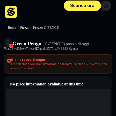
Scarica ora
Menu
Home
/
Prezzi
/
Prezzo G-PENGU
Green Pengu
(G-PENGU)
prezzo di oggi
7Uzc7EwaFabzvVA4eue4E7gtndk3N751vJMBBEBKpump
Risk status: Danger
Check detailed risk information below. Click to view the risk
overview section.
No price information available at this time.