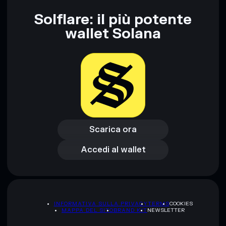
l’80%
Green Pengu
Solflare: il più potente
wallet Solana
Disclaimer: Queste informazioni hanno esclusivamente scopi
formativi e non costituiscono una consulenza finanziaria.
Informati sempre autonomamente. Dati forniti da
rugcheck.xyz.
Scarica ora
Accedi al wallet
Scarica ora
Accedi al wallet
INFORMATIVA SULLA PRIVACY
TERMS
COOKIES
MAPPA DEL SITO
BRAND KIT
NEWSLETTER