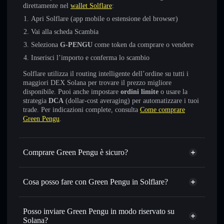
direttamente nel
wallet Solflare
:
Apri Solflare (app mobile o estensione del browser)
Vai alla scheda Scambia
Seleziona
G-PENGU
come token da comprare o vendere
Inserisci l’importo e conferma lo scambio
Solflare utilizza il routing intelligente dell’ordine su tutti i
maggiori DEX Solana per trovare il prezzo migliore
disponibile. Puoi anche impostare
ordini limite
o usare la
strategia
DCA
(dollar-cost averaging) per automatizzare i tuoi
trade. Per indicazioni complete, consulta
Come comprare
Green Pengu
.
Comprare Green Pengu è sicuro?
Green Pengu
non è verificato
Cosa posso fare con Green Pengu in Solflare?
Green Pengu
wallet Solflare
Scambiare istantaneamente
— scambia G-PENGU in
Posso inviare Green Pengu in modo riservato su
SOL, USDC o in migliaia di altri token Solana al prezzo
Solana?