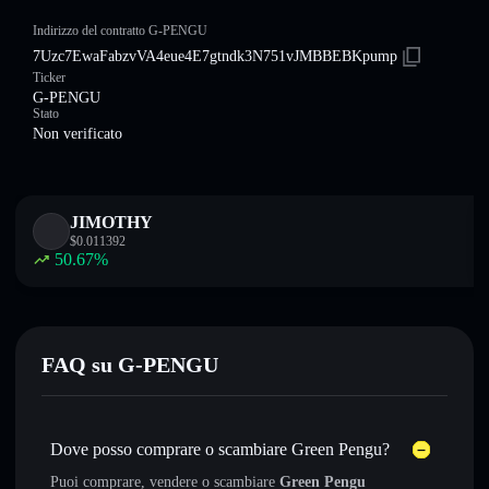
Indirizzo del contratto G-PENGU
7Uzc7EwaFabzvVA4eue4E7gtndk3N751vJMBBEBKpump
Ticker
G-PENGU
Stato
Non verificato
JIMOTHY
$
0.011392
50.67
%
FAQ su G-PENGU
Dove posso comprare o scambiare Green Pengu?
Puoi comprare, vendere o scambiare
Green Pengu