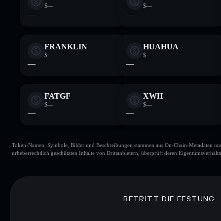
$—
$—
—
—
FRANKLIN
HUAHUA
$—
$—
—
—
FATGF
XWH
$—
$—
—
—
Token-Namen, Symbole, Bilder und Beschreibungen stammen aus On-Chain-Metadaten und Re
urheberrechtlich geschützten Inhalte von Drittanbietern, überprüft deren Eigentumsverhältn
BETRITT DIE FESTUNG