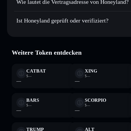
Wie lautet die Vertragsadresse von Honeyland?
In Echtzeit verfolgen
– überwache Kurs, Volumen, Marktk
Privacy Aggregator
Honeyland
Sicher verwahren
– halte HXD in einer nicht verwahrenden 
3dgCCb15HMQSA4Pn3Tfii5vRk7aRqTH95LJjxzsG2M
Ist Honeyland geprüft oder verifiziert?
Wallet
HXD
Honeyland
verifiziert
Weitere Token entdecken
CATBAT
XING
$—
$—
—
—
BARS
SCORPIO
$—
$—
—
—
TRUMP
ALT