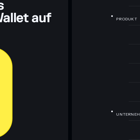
s
allet auf
PRODUKT
UNTERNE