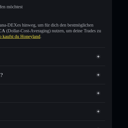
fen möchtest
 Solana-DEXes hinweg, um für dich den bestmöglichen
CA
(Dollar-Cost-Averaging) nutzen, um deine Trades zu
o kaufst du Honeyland
.
n?
ende anderer Solana-Tokens mit intelligentem Order
tor
Honeyland
elkurs für HXD
er Durchschnittskosteneffekt in HXD einsteigen
cht verwahrenden Wallet
Solflare
verknüpfen, mithilfe des in Solflare integrierten Privacy