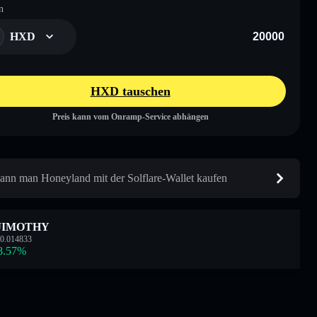
n
HXD
HXD tauschen
Preis kann vom Onramp-Service abhängen
ann man Honeyland mit der Solflare-Wallet kaufen
JIMOTHY
0.014833
8.57
%