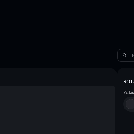
T
SOL
Verka