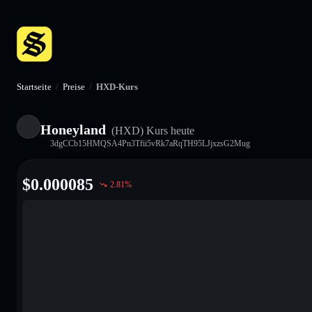
Startseite
/
Preise
/
HXD-Kurs
Honeyland
(HXD)
Kurs heute
3dgCCb15HMQSA4Pn3Tfii5vRk7aRqTH95LJjxzsG2Mug
$
0.000085
2.81
%