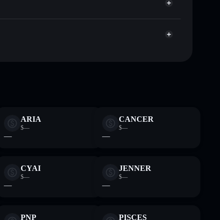
apitalisierung und Liquidität von HXD
Wallet, in der du deine privaten Schlüssel kontrollierst
ug
Solflare-
ARIA
CANCER
$—
$—
—
—
CYAI
JENNER
$—
$—
—
—
PNP
PISCES