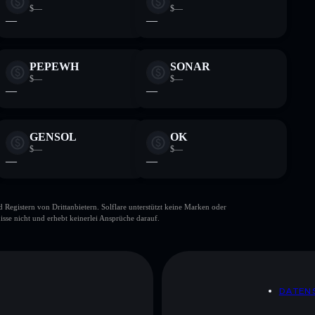
$—
$—
—
—
PEPEWH
SONAR
$—
$—
—
—
GENSOL
OK
$—
$—
—
—
gistern von Drittanbietern. Solflare unterstützt keine Marken oder
isse nicht und erhebt keinerlei Ansprüche darauf.
DATEN