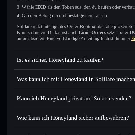
Wähle
HXD
als den Token aus, den du kaufen oder verkau
Gib den Betrag ein und bestätige den Tausch
Solflare nutzt intelligentes Order-Routing über alle großen
Kurs zu finden. Du kannst auch
Limit-Orders
setzen oder
D
automatisieren. Eine vollständige Anleitung findest du unter
S
Ist es sicher, Honeyland zu kaufen?
Honeyland
verifizierter Token
Was kann ich mit Honeyland in Solflare mache
Honeyland
Solflare-Wallet
Kann ich Honeyland privat auf Solana senden?
Sofort tauschen
– handle HXD gegen SOL, USDC oder Taus
Routing zum bestmöglichen Kurs
Solflare-Wallet
Privacy Aggrega
Limit-Orders setzen
– automatisiere Trades zu deinem Zi
Wie kann ich Honeyland sicher aufbewahren?
Durchschnittskosteneffekt nutzen
– Schritt für Schritt p
Honeyland
ni
Privat senden
– übertrage HXD, ohne Wallets öffentlich zu 
Aggregators