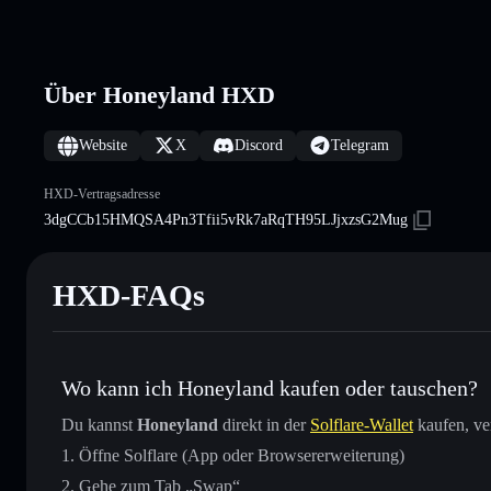
Über Honeyland HXD
Website
X
Discord
Telegram
HXD-Vertragsadresse
3dgCCb15HMQSA4Pn3Tfii5vRk7aRqTH95LJjxzsG2Mug
HXD-FAQs
Wo kann ich Honeyland kaufen oder tauschen?
Du kannst
Honeyland
direkt in der
Solflare-Wallet
kaufen, ve
Öffne Solflare (App oder Browsererweiterung)
Gehe zum Tab „Swap“