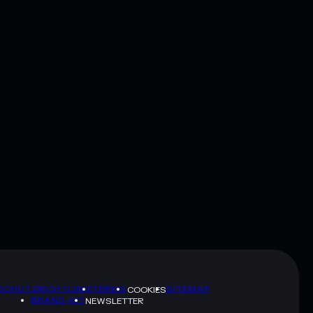
SCHUTZRICHTLINIE
TERMS
SITEMAP
COOKIES
BRAND-KIT
NEWSLETTER