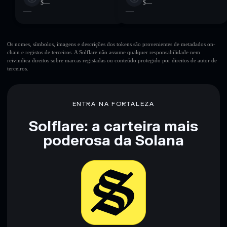
$—
$—
—
—
Os nomes, símbolos, imagens e descrições dos tokens são provenientes de metadados on-
chain e registos de terceiros. A Solflare não assume qualquer responsabilidade nem
reivindica direitos sobre marcas registadas ou conteúdo protegido por direitos de autor de
terceiros.
ENTRA NA FORTALEZA
Solflare: a carteira mais
poderosa da Solana
Baixar agora