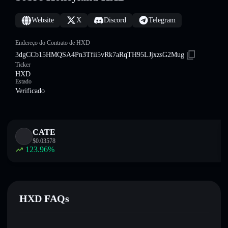
Website
X
Discord
Telegram
Endereço do Contrato de HXD
3dgCCb15HMQSA4Pn3Tfii5vRk7aRqTH95LJjxzsG2Mug
Ticker
HXD
Estado
Verificado
CATE
$
0.03578
123.96
%
HXD FAQs