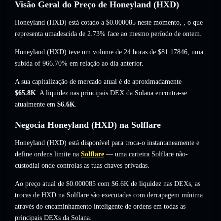
Visão Geral do Preço de Honeyland (HXD)
Honeyland (HXD) está cotado a
$0.000085
neste momento,
, o que
representa umadescida de 2.73%
face ao mesmo período de ontem.
Honeyland (HXD) teve um volume de 24 horas de
$81.17846
,
uma
subida of 966.70%
em relação ao dia anterior.
A sua capitalização de mercado atual é de aproximadamente
$65.8K
. A liquidez nas principais DEX da Solana encontra-se
atualmente em
$6.6K
.
Negocia Honeyland (HXD) na Solflare
Honeyland (HXD) está disponível para troca-o instantaneamente e
define ordens limite na
Solflare
— uma carteira Solflare não-
custodial onde controlas as tuas chaves privadas.
Ao preço atual de $0.000085 com $6.6K de liquidez nas DEXs, as
trocas de HXD na Solflare são executadas com derrapagem mínima
através do encaminhamento inteligente de ordens em todas as
principais DEXs da Solana.