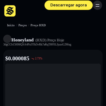
Descarregar agora
Menu
Início
/
Preços
/
Preço HXD
Honeyland
(HXD)
Preço Hoje
3dgCCb15HMQSA4Pn3Tfii5vRk7aRqTH95LJjxzsG2Mug
$
0.000085
2.73
%