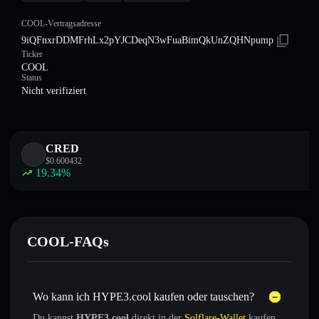
COOL-Vertragsadresse
9iQFnxrDDMFrhLx2pYJCDeqN3wFuaBimQkUnZQHNpump
Ticker
COOL
Status
Nicht verifiziert
CRED
$
0.600432
19.34
%
COOL-FAQs
Wo kann ich HYPE3.cool kaufen oder tauschen?
Du kannst
HYPE3.cool
direkt in der
Solflare-Wallet
kaufen,