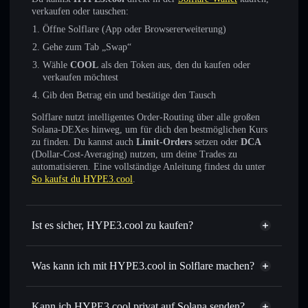
verkaufen oder tauschen:
Öffne Solflare (App oder Browsererweiterung)
Gehe zum Tab „Swap“
Wähle
COOL
als den Token aus, den du kaufen oder
verkaufen möchtest
Gib den Betrag ein und bestätige den Tausch
Solflare nutzt intelligentes Order-Routing über alle großen
Solana-DEXes hinweg, um für dich den bestmöglichen Kurs
zu finden. Du kannst auch
Limit-Orders
setzen oder
DCA
(Dollar-Cost-Averaging) nutzen, um deine Trades zu
automatisieren. Eine vollständige Anleitung findest du unter
So kaufst du HYPE3.cool
.
Ist es sicher, HYPE3.cool zu kaufen?
HYPE3.cool
nicht
verifiziert
Was kann ich mit HYPE3.cool in Solflare machen?
HYPE3.cool
Solflare-Wallet
Sofort tauschen
– handle COOL gegen SOL, USDC oder
Kann ich HYPE3.cool privat auf Solana senden?