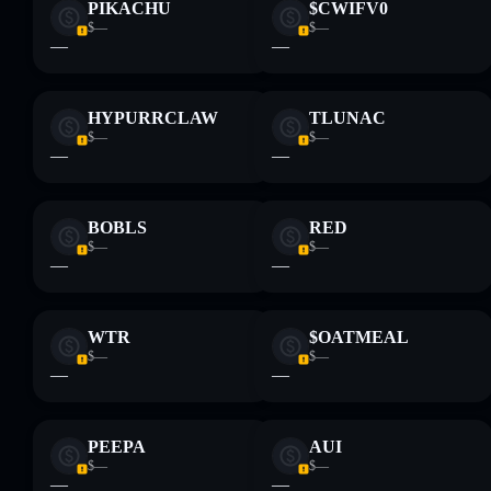
PIKACHU
$CWIFV0
$—
$—
—
—
HYPURRCLAW
TLUNAC
$—
$—
—
—
BOBLS
RED
$—
$—
—
—
WTR
$OATMEAL
$—
$—
—
—
PEEPA
AUI
$—
$—
—
—