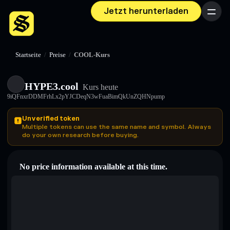
Jetzt herunterladen
Menü
Startseite
/
Preise
/
COOL-Kurs
HYPE3.cool
Kurs heute
9iQFnxrDDMFrhLx2pYJCDeqN3wFuaBimQkUnZQHNpump
Unverified token
Multiple tokens can use the same name and symbol. Always
do your own research before buying.
No price information available at this time.