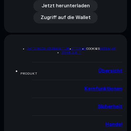
Zugriff auf die Wallet
Jetzt herunterladen
Zugriff auf die Wallet
DATENSCHUTZRICHTLINIE
TERMS
COOKIES
SITEMAP
BRAND-KIT
Übersicht
PRODUKT
Kernfunktionen
Sicherheit
Handel