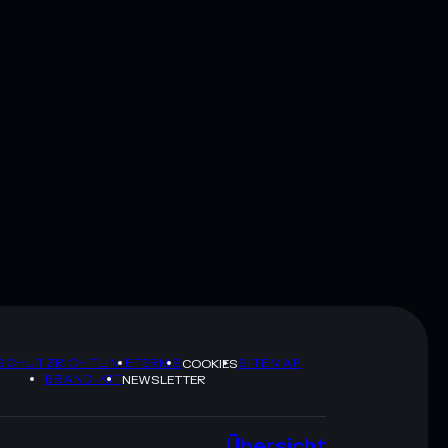
SCHUTZRICHTLINIE
TERMS
SITEMAP
COOKIES
BRAND-KIT
NEWSLETTER
Übersicht