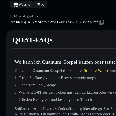
Website
X
QOAT-Vertragsadresse
7F9bK2Gj7X5YY3dYfojoWVQYerFYcaGCni6Czt8Xpump
QOAT-FAQs
Wo kann ich Quantum Gospel kaufen oder taus
Du kannst
Quantum Gospel
direkt in der
Solflare-Wallet
kauf
Öffne Solflare (App oder Browsererweiterung)
Gehe zum Tab „Swap“
Wähle
QOAT
als den Token aus, den du kaufen oder verk
Gib den Betrag ein und bestätige den Tausch
Solflare nutzt intelligentes Order-Routing über alle großen
Kurs zu finden. Du kannst auch
Limit-Orders
setzen oder
D