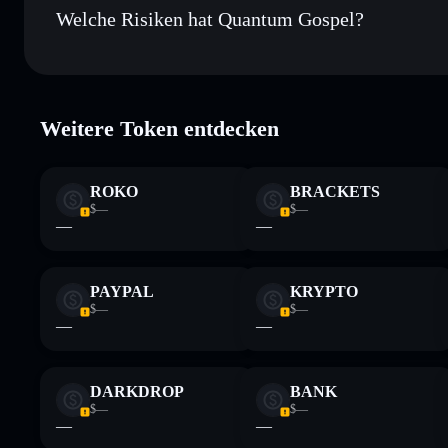
Welche Risiken hat Quantum Gospel?
Hauptrisiken für Quantum Gospel:
Weitere Token entdecken
Haftungsausschluss: Diese Informationen dienen ausschließli
dar. Recherchiere stets eigenständig. Daten bereitgestellt von 
ROKO
BRACKETS
$—
$—
—
—
PAYPAL
KRYPTO
$—
$—
—
—
DARKDROP
BANK
$—
$—
—
—