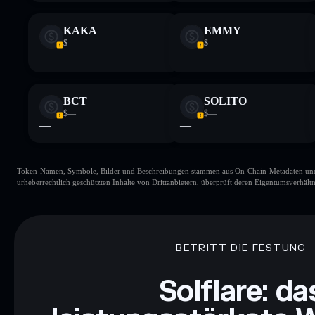
KAKA
EMMY
$—
$—
—
—
BCT
SOLITO
$—
$—
—
—
Token-Namen, Symbole, Bilder und Beschreibungen stammen aus On-Chain-Metadaten und Re
urheberrechtlich geschützten Inhalte von Drittanbietern, überprüft deren Eigentumsverhältn
BETRITT DIE FESTUNG
Solflare: da