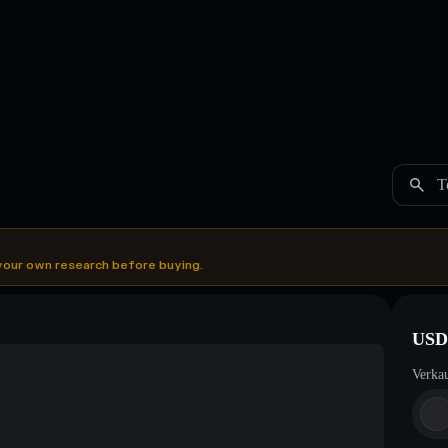
T
your own research before buying.
USD
Verka