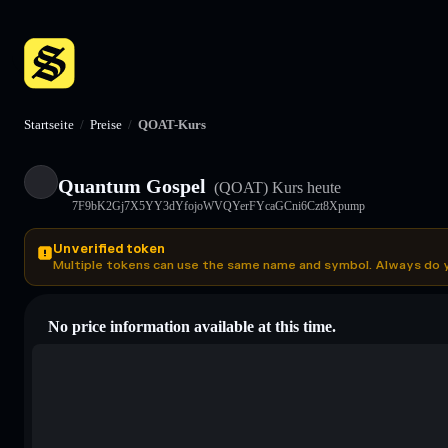
Startseite
/
Preise
/
QOAT-Kurs
Quantum Gospel
(QOAT)
Kurs heute
7F9bK2Gj7X5YY3dYfojoWVQYerFYcaGCni6Czt8Xpump
Unverified token
Multiple tokens can use the same name and symbol. Always do 
No price information available at this time.