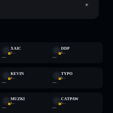
ch Bildungszwecken und stellen keine Finanzberatung
rugcheck.xyz.
XAIC
DDP
$—
$—
—
—
KEVIN
TYPO
$—
$—
—
—
MUZKI
CATPAW
$—
$—
—
—