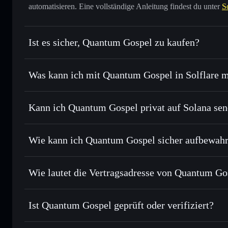
automatisieren. Eine vollständige Anleitung findest du unter
S
Ist es sicher, Quantum Gospel zu kaufen?
Quantum Gospel
nicht verif
Was kann ich mit Quantum Gospel in Solflare 
Quantum Gospel
Solflare-Wallet
Kann ich Quantum Gospel privat auf Solana se
Sofort tauschen
– handle QOAT gegen SOL, USDC oder Tau
Routing zum bestmöglichen Kurs
Privacy Aggregato
Limit-Orders setzen
– automatisiere Trades zu deinem Zi
Wie kann ich Quantum Gospel sicher aufbewah
Durchschnittskosteneffekt nutzen
– Schritt für Schritt p
Quantum Gospel
Privat senden
– übertrage QOAT, ohne Wallets öffentlich zu
Solflare
Privacy Aggregators
Wie lautet die Vertragsadresse von Quantum Go
In Echtzeit verfolgen
– überwache Kurs, Volumen, Marktk
Privacy Aggre
Quantum Gospel
Sicher verwahren
– halte QOAT in einer nicht verwahrende
7F9bK2Gj7X5YY3dYfojoWVQYerFYcaGCni6Czt8Xpu
Ist Quantum Gospel geprüft oder verifiziert?
kontrollierst
Wallet
QOAT
Quantum Gospel
derzeit nic