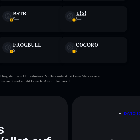
BSTR
🇺🇸
$—
$—
—
—
FROGBULL
COCORO
$—
$—
—
—
gistern von Drittanbietern. Solflare unterstützt keine Marken oder
isse nicht und erhebt keinerlei Ansprüche darauf.
DATEN
s