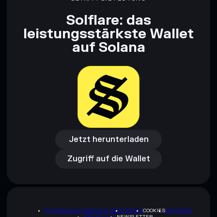
Solflare: das
leistungsstärkste Wallet
auf Solana
Jetzt herunterladen
Zugriff auf die Wallet
Jetzt herunterladen
Zugriff auf die Wallet
DATENSCHUTZRICHTLINIE
TERMS
COOKIES
SITEMAP
BRAND-KIT
NEWSLETTER