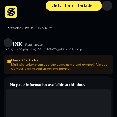
Jetzt herunterladen
Menü
Startseite
/
Preise
/
INK-Kurs
INK
Kurs heute
3YAegLsSd5Aptby22mgPZACZD79AWggcdNzVuA1ypump
Unverified token
Multiple tokens can use the same name and symbol. Always
do your own research before buying.
No price information available at this time.