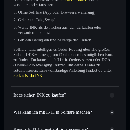
verkaufen oder tauschen:
Öffne Solflare (App oder Browsererweiterung)
Gehe zum Tab „Swap“
Wähle
INK
als den Token aus, den du kaufen oder
verkaufen möchtest
Gib den Betrag ein und bestätige den Tausch
Solflare nutzt intelligentes Order-Routing über alle großen
Solana-DEXes hinweg, um für dich den bestmöglichen Kurs
zu finden. Du kannst auch
Limit-Orders
setzen oder
DCA
(Dollar-Cost-Averaging) nutzen, um deine Trades zu
automatisieren. Eine vollständige Anleitung findest du unter
So kaufst du INK
.
Ist es sicher, INK zu kaufen?
INK
nicht verifiziert
Was kann ich mit INK in Solflare machen?
INK
Solflare-Wallet
Sofort tauschen
– handle INK gegen SOL, USDC oder
Kann ich INK privat auf Solana senden?