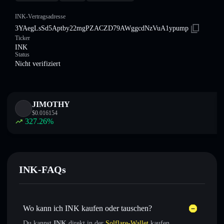
INK-Vertragsadresse
3YAegLsSd5Aptby22mgPZACZD79AWggcdNzVuA1ypump
Ticker
INK
Status
Nicht verifiziert
JIMOTHY
$
0.016154
327.26
%
INK-FAQs
Wo kann ich INK kaufen oder tauschen?
Du kannst
INK
direkt in der
Solflare-Wallet
kaufen,