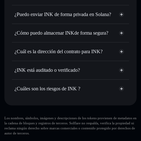
INK
cartera de Solflare
Intercambiar al instante
: operar con INK para SOL,
¿Puedo enviar INK de forma privada en Solana?
USDC o miles de otros tokens de Solana con enrutamiento
agregador de privacidad
de órdenes inteligente para el mejor precio disponible
¿Cómo puedo almacenar INKde forma segura?
Establecer órdenes límite
: automatizar las operaciones en
tu precio objetivo para INK
INK
cartera
Utilizar DCA
: promedio de coste en dólares en INK a lo
sin custodia
Solflare
¿Cuál es la dirección del contrato para INK?
largo del tiempo
Enviar de forma privada
: transferir INK sin vincular
INK
públicamente las carteras usando el agregador de privacidad
3YAegLsSd5Aptby22mgPZACZD79AWggcdNzVuA1ypump
Solflare
¿INK está auditado o verificado?
agregador de privacidad
integrado de Solflare
INK
INK
no está verificado actualmente
Hacer un seguimiento en tiempo real
: monitorizar el
INK
cartera Solflare
precio, volumen, capitalización de mercado y liquidez de
¿Cuáles son los riesgos de INK ?
INK
Holdear de forma segura
: almacenar INK en una cartera
Principales riesgos para INK:
sin custodia donde tú controla tus claves privadas
Los nombres, símbolos, imágenes y descripciones de los tokens provienen de metadatos en
la cadena de bloques y registros de terceros. Solflare no respalda, verifica la propiedad ni
reclama ningún derecho sobre marcas comerciales o contenido protegido por derechos de
autor de terceros.
Descargo de responsabilidad: Esta información tiene
únicamente fines educativos y no constituye asesoramiento