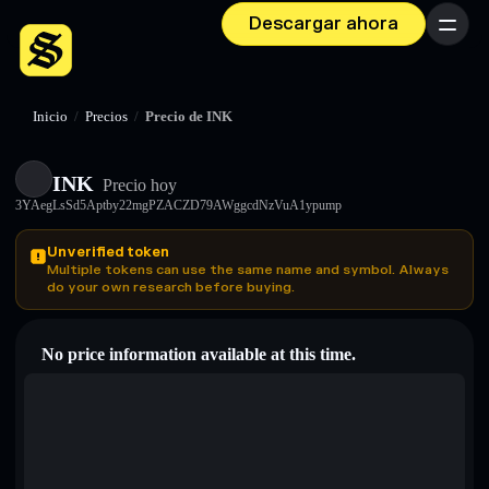
Descargar ahora
Menú
Inicio
/
Precios
/
Precio de INK
INK
Precio hoy
3YAegLsSd5Aptby22mgPZACZD79AWggcdNzVuA1ypump
Unverified token
Multiple tokens can use the same name and symbol. Always
do your own research before buying.
No price information available at this time.