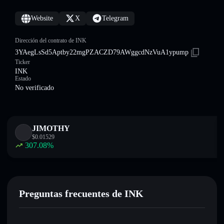
Website
X
Telegram
Dirección del contrato de INK
3YAegLsSd5Aptby22mgPZACZD79AWggcdNzVuA1ypump
Ticker
INK
Estado
No verificado
JIMOTHY
$
0.01529
307.08
%
Preguntas frecuentes de INK