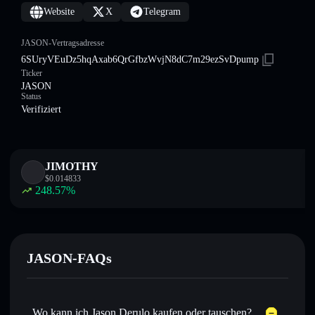
Website
X
Telegram
JASON-Vertragsadresse
6SUryVEuDz5hqAxab6QrGfbzWvjN8dC7m29ezSvDpump
Ticker
JASON
Status
Verifiziert
JIMOTHY
$
0.014833
248.57
%
JASON-FAQs
Wo kann ich Jason Derulo kaufen oder tauschen?