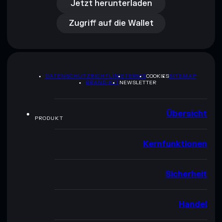
Zugriff auf die Wallet
Jetzt herunterladen
Zugriff auf die Wallet
DATENSCHUTZRICHTLINIE
TERMS
COOKIES
SITEMAP
BRAND-KIT
NEWSLETTER
Übersicht
PRODUKT
Kernfunktionen
Sicherheit
Handel