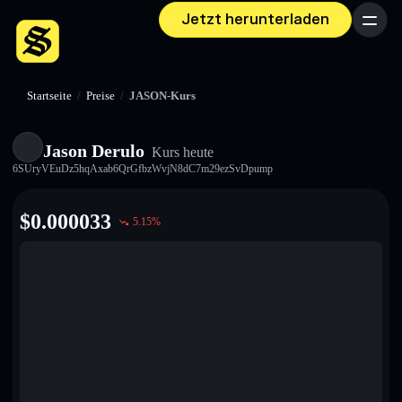
Jetzt herunterladen
Menü
Startseite
/
Preise
/
JASON-Kurs
Jason Derulo
Kurs heute
6SUryVEuDz5hqAxab6QrGfbzWvjN8dC7m29ezSvDpump
$
0.000033
5.15
%