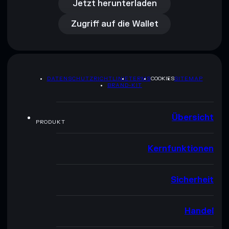
Zugriff auf die Wallet
Jetzt herunterladen
Zugriff auf die Wallet
DATENSCHUTZRICHTLINIE
TERMS
COOKIES
SITEMAP
BRAND-KIT
Übersicht
PRODUKT
Kernfunktionen
Sicherheit
Handel