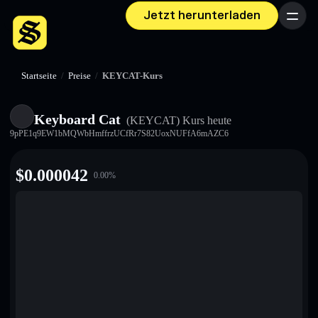
Jetzt herunterladen
Menü
Startseite
/
Preise
/
KEYCAT-Kurs
Keyboard Cat
(KEYCAT)
Kurs heute
9pPE1q9EW1bMQWbHmffrzUCfRr7S82UoxNUFfA6mAZC6
$
0.000042
0.00
%