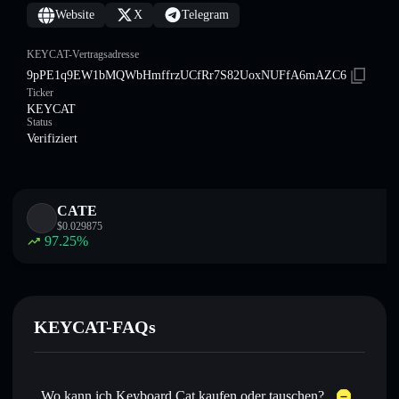
Website
X
Telegram
KEYCAT-Vertragsadresse
9pPE1q9EW1bMQWbHmffrzUCfRr7S82UoxNUFfA6mAZC6
Ticker
KEYCAT
Status
Verifiziert
CATE
$
0.029875
97.25
%
KEYCAT-FAQs
Wo kann ich Keyboard Cat kaufen oder tauschen?