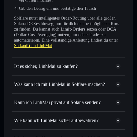
verkaufen möchtest
Gib den Betrag ein und bestätige den Tausch
Solflare nutzt intelligentes Order-Routing über alle großen
Solana-DEXes hinweg, um für dich den bestmöglichen Kurs
zu finden. Du kannst auch
Limit-Orders
setzen oder
DCA
(Dollar-Cost-Averaging) nutzen, um deine Trades zu
automatisieren. Eine vollständige Anleitung findest du unter
So kaufst du LinhMai
.
Ist es sicher, LinhMai zu kaufen?
LinhMai
nicht verifiziert
Was kann ich mit LinhMai in Solflare machen?
LinhMai
Solflare-Wallet
Sofort tauschen
– handle LINHMAI gegen SOL, USDC
Kann ich LinhMai privat auf Solana senden?
oder Tausende anderer Solana-Tokens mit intelligentem
Privacy
Order Routing zum bestmöglichen Kurs
Aggregator
Wie kann ich LinhMai sicher aufbewahren?
Limit-Orders setzen
– automatisiere Trades zu deinem
Zielkurs für LINHMAI
LinhMai
nicht
Durchschnittskosteneffekt nutzen
– Schritt für Schritt
verwahrenden Wallet
Solflare