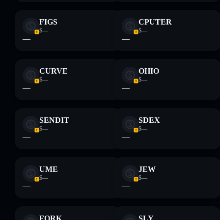
FIGS
CPUTER
$—
$—
—
—
CURVE
OHIO
$—
$—
—
—
SENDIT
SDEX
$—
$—
—
—
UME
JEW
$—
$—
—
—
FORK
SLY