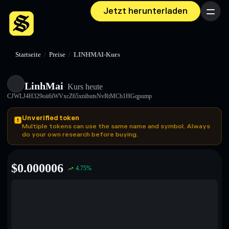
Jetzt herunterladen
Menü
Startseite
/
Preise
/
LINHMAI-Kurs
LinhMai
Kurs heute
CJWLJ4H329oii6iWVxcZ65xnibutsNvRtMCb1HGqpump
Unverified token
Multiple tokens can use the same name and symbol. Always
do your own research before buying.
$
0.000006
4.75
%