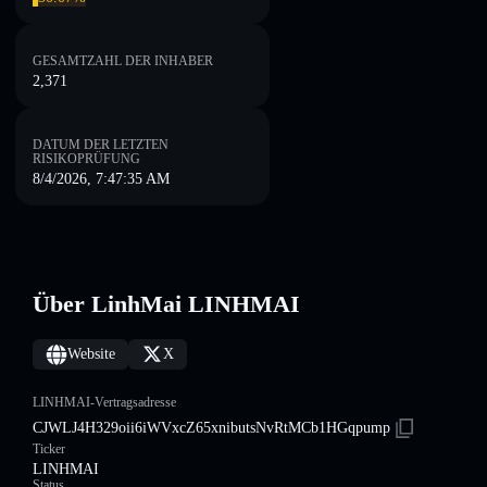
GESAMTZAHL DER INHABER
2,371
DATUM DER LETZTEN
RISIKOPRÜFUNG
8/4/2026, 7:47:35 AM
Über LinhMai LINHMAI
Website
X
LINHMAI-Vertragsadresse
CJWLJ4H329oii6iWVxcZ65xnibutsNvRtMCb1HGqpump
Ticker
LINHMAI
Status