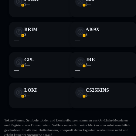
$—
$—
—
—
BRIM
AI69X
$—
$—
—
—
GPU
JRE
$—
$—
—
—
LOKI
CS2SKINS
$—
$—
—
—
Token-Namen, Symbole, Bilder und Beschreibungen stammen aus On-Chain-Metadaten
und Registern von Drittanbietern. Solflare unterstützt keine Marken oder urheberrechtlich
geschützten Inhalte von Drittanbietern, überprüft deren Eigentumsverhältnisse nicht und
erhebt keinerlei Ansprüche darauf.