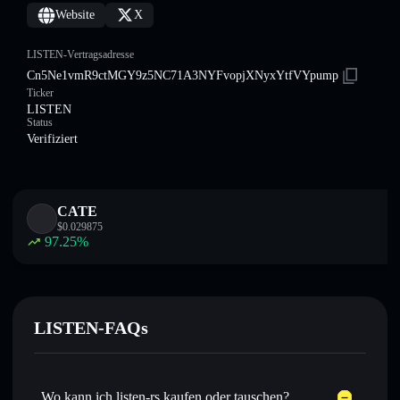
Website
X
LISTEN-Vertragsadresse
Cn5Ne1vmR9ctMGY9z5NC71A3NYFvopjXNyxYtfVYpump
Ticker
LISTEN
Status
Verifiziert
CATE
$
0.029875
97.25
%
LISTEN-FAQs
Wo kann ich listen-rs kaufen oder tauschen?