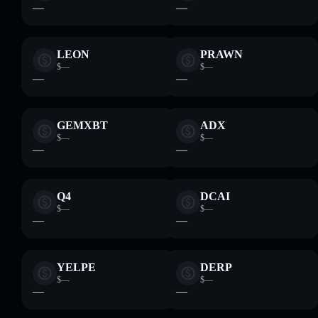
—
—
LEON
PRAWN
$—
$—
—
—
GEMXBT
ADX
$—
$—
—
—
Q4
DCAI
$—
$—
—
—
YELPE
DERP
$—
$—
—
—