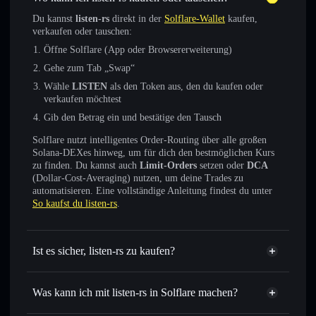
Du kannst
listen-rs
direkt in der
Solflare-Wallet
kaufen,
verkaufen oder tauschen:
Öffne Solflare (App oder Browsererweiterung)
Gehe zum Tab „Swap“
Wähle
LISTEN
als den Token aus, den du kaufen oder
verkaufen möchtest
Gib den Betrag ein und bestätige den Tausch
Solflare nutzt intelligentes Order-Routing über alle großen
Solana-DEXes hinweg, um für dich den bestmöglichen Kurs
zu finden. Du kannst auch
Limit-Orders
setzen oder
DCA
(Dollar-Cost-Averaging) nutzen, um deine Trades zu
automatisieren. Eine vollständige Anleitung findest du unter
So kaufst du listen-rs
.
Ist es sicher, listen-rs zu kaufen?
listen-rs
verifizierter Token
Was kann ich mit listen-rs in Solflare machen?
listen-rs
Solflare-Wallet