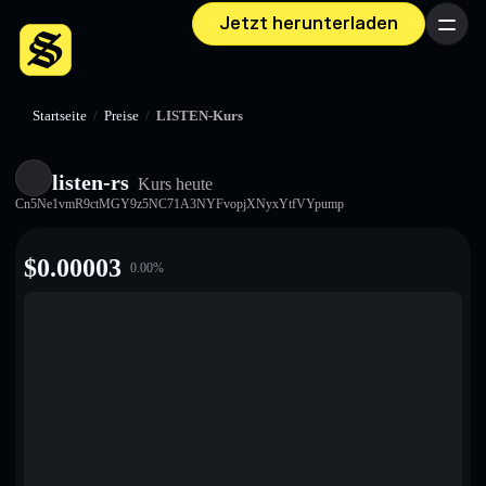
Jetzt herunterladen
Menü
Startseite
/
Preise
/
LISTEN-Kurs
listen-rs
Kurs heute
Cn5Ne1vmR9ctMGY9z5NC71A3NYFvopjXNyxYtfVYpump
$
0.00003
0.00
%