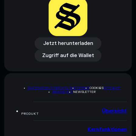
Jetzt herunterladen
Zugriff auf die Wallet
Jetzt herunterladen
Zugriff auf die Wallet
DATENSCHUTZRICHTLINIE
TERMS
COOKIES
SITEMAP
BRAND-KIT
NEWSLETTER
Übersicht
PRODUKT
Kernfunktionen