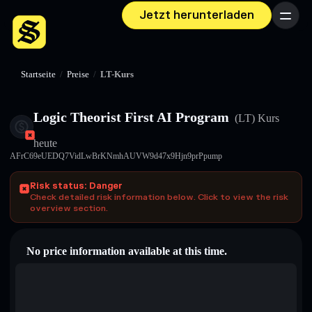
Jetzt herunterladen
Menü
Startseite
/
Preise
/
LT-Kurs
Logic Theorist First AI Program
(LT)
Kurs
heute
AFrC69eUEDQ7VidLwBrKNmhAUVW9d47x9Hjn9prPpump
Risk status: Danger
Check detailed risk information below. Click to view the risk
overview section.
No price information available at this time.