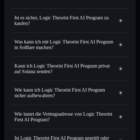
Ist es sicher, Logic Theorist First AI Program zu
kaufen?
Logic Theorist First AI Program
nicht verifiziert
Was kann ich mit Logic Theorist First AI Program
in Solflare machen?
Logic Theorist First AI Program
Solflare-Wallet
Kann ich Logic Theorist First AI Program privat
Sofort tauschen
– handle LT gegen SOL, USDC oder
auf Solana senden?
Tausende anderer Solana-Tokens mit intelligentem Order
Privacy
Routing zum bestmöglichen Kurs
Aggregator
Wie kann ich Logic Theorist First AI Program
Limit-Orders setzen
– automatisiere Trades zu deinem
sicher aufbewahren?
Zielkurs für LT
Durchschnittskosteneffekt nutzen
– Schritt für Schritt
Logic Theorist First AI Program
per Durchschnittskosteneffekt in LT einsteigen
nicht verwahrenden Wallet
Wie lautet die Vertragsadresse von Logic Theorist
Solflare
Privat senden
– übertrage LT, ohne Wallets öffentlich zu
First AI Program?
verknüpfen, mithilfe des in Solflare integrierten Privacy
Solflare
Aggregators
Logic Theorist First
Logic Theorist First AI Program
AI Program
In Echtzeit verfolgen
– überwache Kurs, Volumen,
Ist Logic Theorist First AI Program geprüft oder