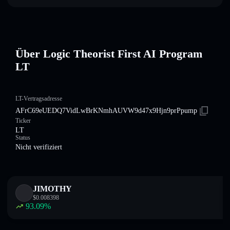
Über Logic Theorist First AI Program
LT
LT-Vertragsadresse
AFrC69eUEDQ7VidLwBrKNmhAUVW9d47x9Hjn9prPpump
Ticker
LT
Status
Nicht verifiziert
JIMOTHY
$
0.008398
93.09
%