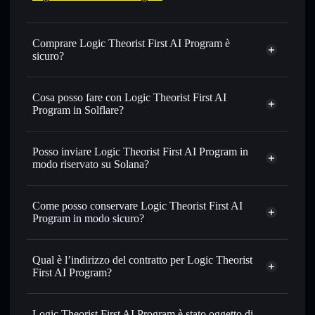
Comprare Logic Theorist First AI Program è
sicuro?
Logic Theorist First AI Program
non è verificato
Cosa posso fare con Logic Theorist First AI
Program in Solflare?
Logic Theorist First AI Program
wallet Solflare
Posso inviare Logic Theorist First AI Program in
Scambiare istantaneamente
— scambia LT in SOL,
modo riservato su Solana?
USDC o in migliaia di altri token Solana al prezzo migliore
Aggregatore di privacy
con il routing intelligente dell’ordine
Come posso conservare Logic Theorist First AI
Impostare ordini limite
— automatizza i tuoi trade al
Program in modo sicuro?
prezzo desiderato di LT
Usare il DCA
— applica la strategia dollar-cost average su
Logic Theorist First AI
LT nel tempo
Program
wallet non-custodial
Qual è l’indirizzo del contratto per Logic Theorist
Solflare
Inviare in modo riservato
— trasferisci LT senza
First AI Program?
collegare pubblicamente i wallet usando l’Aggregatore di
Solflare
privacy incorporato di Solflare
Logic Theorist
Logic Theorist First AI Program
First AI Program
Monitorare in tempo reale
— conosci prezzo, volume,
Logic Theorist First AI Program è stato oggetto di