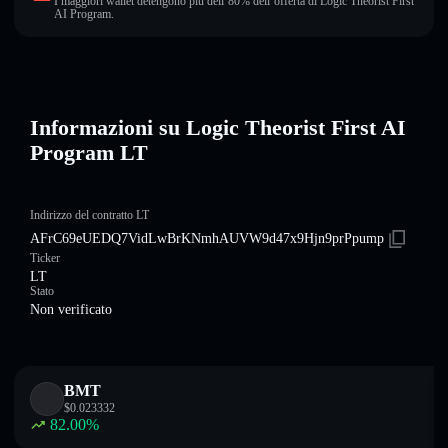
I maggiori wallet detengono più dell’80% dell’offerta di Logic Theorist First
AI Program.
Informazioni su Logic Theorist First AI
Program LT
Indirizzo del contratto LT
AFrC69eUEDQ7VidLwBrKNmhAUVW9d47x9Hjn9prPpump
Ticker
LT
Stato
Non verificato
BMT
$
0.023332
82.00
%