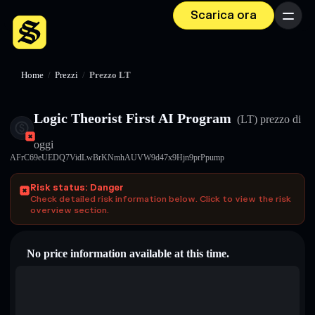
Scarica ora
Menu
Home
/
Prezzi
/
Prezzo LT
Logic Theorist First AI Program
(LT)
prezzo di
oggi
AFrC69eUEDQ7VidLwBrKNmhAUVW9d47x9Hjn9prPpump
Risk status: Danger
Check detailed risk information below. Click to view the risk
overview section.
No price information available at this time.