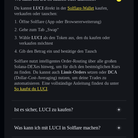
Du kannst
LUCI
direkt in der
Solflare-Wallet
kaufen,
verkaufen oder tauschen:
Öffne Solflare (App oder Browsererweiterung)
Gehe zum Tab „Swap“
Wähle
LUCI
als den Token aus, den du kaufen oder
verkaufen möchtest
Gib den Betrag ein und bestätige den Tausch
Solflare nutzt intelligentes Order-Routing über alle großen
Solana-DEXes hinweg, um für dich den bestmöglichen Kurs
zu finden. Du kannst auch
Limit-Orders
setzen oder
DCA
(Dollar-Cost-Averaging) nutzen, um deine Trades zu
automatisieren. Eine vollständige Anleitung findest du unter
So kaufst du LUCI
.
Ist es sicher, LUCI zu kaufen?
LUCI
verifizierter Token
Was kann ich mit LUCI in Solflare machen?
LUCI
Solflare-Wallet