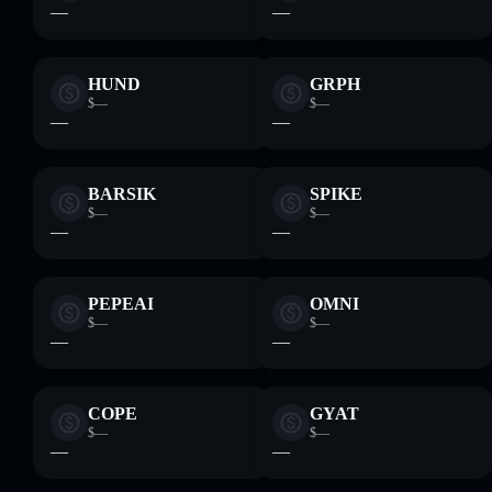
—
—
HUND
GRPH
$—
$—
—
—
BARSIK
SPIKE
$—
$—
—
—
PEPEAI
OMNI
$—
$—
—
—
COPE
GYAT
$—
$—
—
—