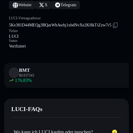
Website
X
Telegram
LUCI-Vertragsadresse
5Ke381D44MEQg3BQarWhAwhj1xbdNvXe2KHkTiZzw7r5
Ticker
LUCI
Status
Verifiziert
BMT
$
0.037343
176.83
%
LUCI-FAQs
Wo kann ich LUCI kaufen oder tauschen?