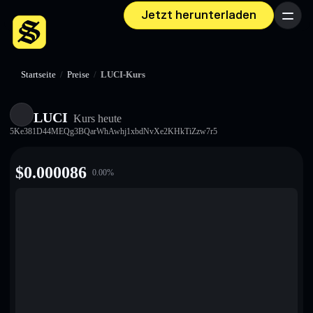
Jetzt herunterladen
Menü
Startseite
/
Preise
/
LUCI-Kurs
LUCI
Kurs heute
5Ke381D44MEQg3BQarWhAwhj1xbdNvXe2KHkTiZzw7r5
$
0.000086
0.00
%