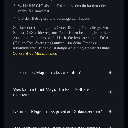
Wähle
MAGIC
als den Token aus, den du kaufen oder
verkaufen möchtest
Gib den Betrag ein und bestätige den Tausch
Solflare nutzt intelligentes Order-Routing über alle großen
Solana-DEXes hinweg, um für dich den bestmöglichen Kurs
zu finden. Du kannst auch
Limit-Orders
setzen oder
DCA
(Dollar-Cost-Averaging) nutzen, um deine Trades zu
automatisieren. Eine vollständige Anleitung findest du unter
So kaufst du Magic Tricks
.
Ist es sicher, Magic Tricks zu kaufen?
Magic Tricks
nicht
verifiziert
Was kann ich mit Magic Tricks in Solflare
machen?
Magic Tricks
Solflare-Wallet
Sofort tauschen
– handle MAGIC gegen SOL, USDC oder
Kann ich Magic Tricks privat auf Solana senden?
Tausende anderer Solana-Tokens mit intelligentem Order
Privacy
Routing zum bestmöglichen Kurs
Aggregator