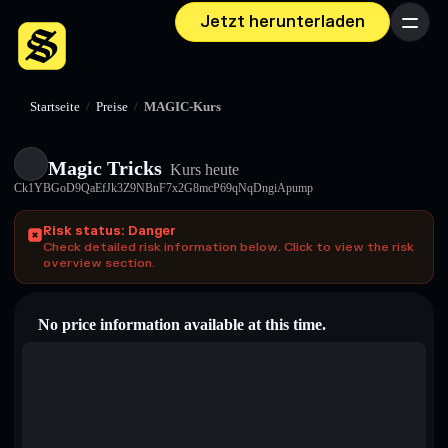
Jetzt herunterladen
Menü
Startseite
/
Preise
/
MAGIC-Kurs
Magic Tricks
Kurs heute
Ck1YBGoD9QaEfJk3Z9NBnF7x2G8mcP69qNqDngiApump
Risk status: Danger
Check detailed risk information below. Click to view the risk
overview section.
No price information available at this time.