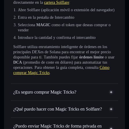
directamente en la
cartera Solflare
:
Abre Solflare (aplicación móvil o extensión del navegador)
Entra en la pestaña de Intercambio
Selecciona
MAGIC
como el token que deseas comprar o
vender
Introduce la cantidad y confirma el intercambio
Solflare utiliza enrutamiento inteligente de órdenes en los
principales DEXes de Solana para encontrar el mejor precio
disponible para ti. También puedes fijar
órdenes límite
o usar
DCA
(promedio de coste en dólares) para automatizar tus
operaciones. Para obtener la guía completa, consulta
Cómo
comprar Magic Tricks
.
¿Es seguro comprar Magic Tricks?
Magic Tricks
no está verificado
¿Qué puedo hacer con Magic Tricks en Solflare?
Magic Tricks
cartera de Solflare
Intercambiar al instante
: operar con MAGIC para SOL,
¿Puedo enviar Magic Tricks de forma privada en