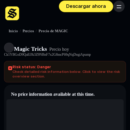
Descargar ahora
Menú
Inicio
/
Precios
/
Precio de MAGIC
Magic Tricks
Precio hoy
Ck1YBGoD9QaEfJk3Z9NBnF7x2G8mcP69qNqDngiApump
Risk status: Danger
Check detailed risk information below. Click to view the risk
overview section.
No price information available at this time.