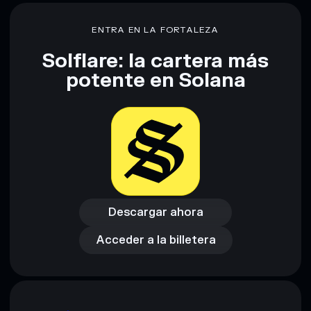
80 % de concentración
Magic Tricks
ENTRA EN LA FORTALEZA
Solflare: la cartera más
Descargo de responsabilidad: Esta información tiene
potente en Solana
únicamente fines educativos y no constituye asesoramiento
financiero. Investiga siempre por tu cuenta. Datos
proporcionados por rugcheck.xyz.
Descargar ahora
Acceder a la billetera
Descargar ahora
Acceder a la billetera