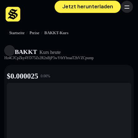
Jetzt herunterladen
Menü
Startseite
/
Preise
/
BAKKT-Kurs
BAKKT
Kurs heute
Hz4CJCpZky4YD75Zs2R2nBjP5wY6tYbraaT2hVZCpump
$
0.000025
0.00
%