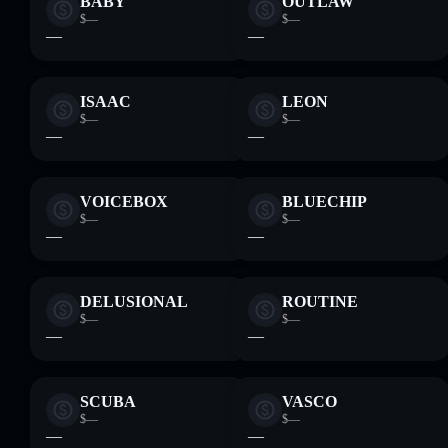
BABY
OUTLAW
$—
$—
—
—
ISAAC
LEON
$—
$—
—
—
VOICEBOX
BLUECHIP
$—
$—
—
—
DELUSIONAL
ROUTINE
$—
$—
—
—
SCUBA
VASCO
$—
$—
—
—