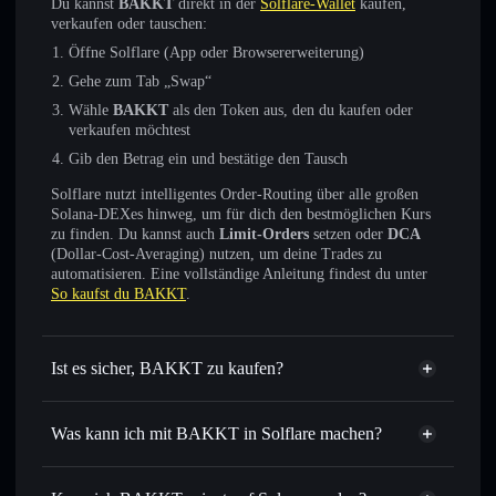
Du kannst
BAKKT
direkt in der
Solflare-Wallet
kaufen,
verkaufen oder tauschen:
Öffne Solflare (App oder Browsererweiterung)
Gehe zum Tab „Swap“
Wähle
BAKKT
als den Token aus, den du kaufen oder
verkaufen möchtest
Gib den Betrag ein und bestätige den Tausch
Solflare nutzt intelligentes Order-Routing über alle großen
Solana-DEXes hinweg, um für dich den bestmöglichen Kurs
zu finden. Du kannst auch
Limit-Orders
setzen oder
DCA
(Dollar-Cost-Averaging) nutzen, um deine Trades zu
automatisieren. Eine vollständige Anleitung findest du unter
So kaufst du BAKKT
.
Ist es sicher, BAKKT zu kaufen?
BAKKT
verifizierter Token
Was kann ich mit BAKKT in Solflare machen?
BAKKT
Solflare-Wallet
Sofort tauschen
– handle BAKKT gegen SOL, USDC