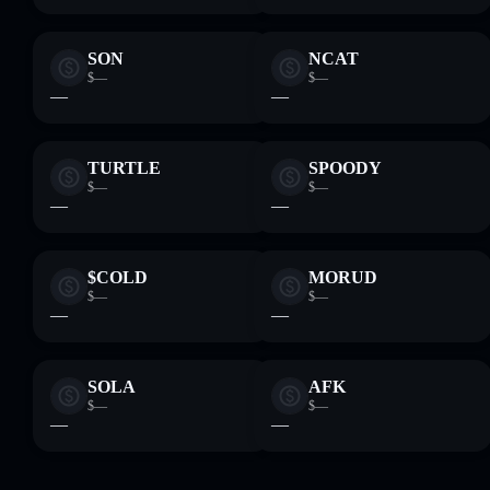
SON
NCAT
$—
$—
—
—
TURTLE
SPOODY
$—
$—
—
—
$COLD
MORUD
$—
$—
—
—
SOLA
AFK
$—
$—
—
—