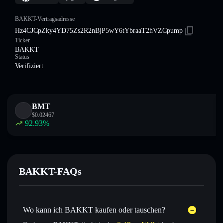
BAKKT-Vertragsadresse
Hz4CJCpZky4YD75Zs2R2nBjP5wY6tYbraaT2hVZCpump
Ticker
BAKKT
Status
Verifiziert
BMT
$
0.02467
92.93
%
BAKKT-FAQs
Wo kann ich BAKKT kaufen oder tauschen?