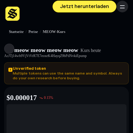
Jetzt herunterladen
Menü
Startseite
/
Preise
/
MEOW-Kurs
meow meow meow meow
Kurs heute
AcJTj14wb9VjVtVrR7E7eoxeK4HayqZ9bPdNvkiEpump
Unverified token
Multiple tokens can use the same name and symbol. Always
do your own research before buying.
$
0.000017
0.15
%