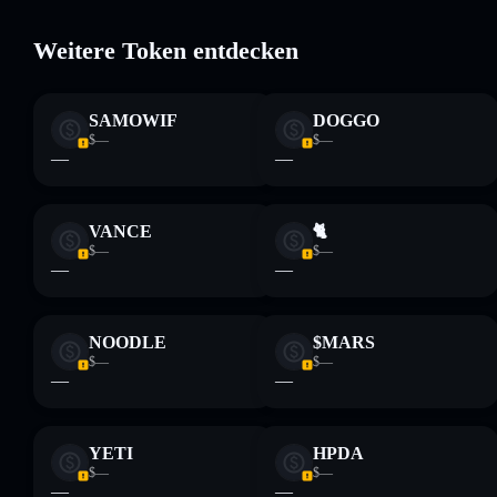
Weitere Token entdecken
Haftungsausschluss: Diese Informationen dienen
ausschließlich Bildungszwecken und stellen keine
SAMOWIF
DOGGO
Finanzberatung dar. Recherchiere stets eigenständig. Daten
$—
$—
bereitgestellt von rugcheck.xyz.
—
—
VANCE
🐈
$—
$—
—
—
NOODLE
$MARS
$—
$—
—
—
YETI
HPDA
$—
$—
—
—