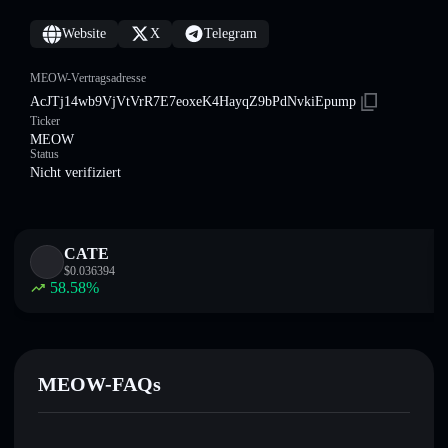
Website
X
Telegram
MEOW-Vertragsadresse
AcJTj14wb9VjVtVrR7E7eoxeK4HayqZ9bPdNvkiEpump
Ticker
MEOW
Status
Nicht verifiziert
CATE
$
0.036394
58.58
%
MEOW-FAQs