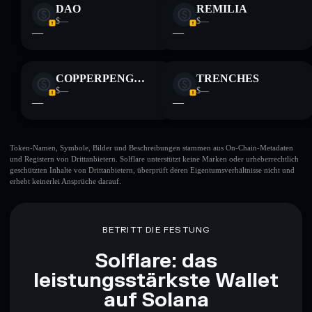
DAO
REMILIA
$—
$—
—
—
COPPERPENGUIN
TRENCHES
$—
$—
—
—
Token-Namen, Symbole, Bilder und Beschreibungen stammen aus On-Chain-Metadaten
und Registern von Drittanbietern. Solflare unterstützt keine Marken oder urheberrechtlich
geschützten Inhalte von Drittanbietern, überprüft deren Eigentumsverhältnisse nicht und
erhebt keinerlei Ansprüche darauf.
BETRITT DIE FESTUNG
Solflare: das
leistungsstärkste Wallet
auf Solana