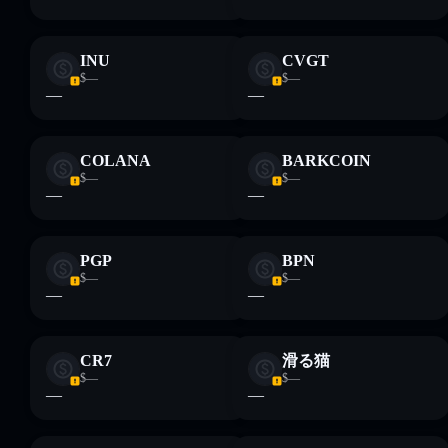
INU
CVGT
$—
$—
—
—
COLANA
BARKCOIN
$—
$—
—
—
PGP
BPN
$—
$—
—
—
CR7
滑る猫
$—
$—
—
—