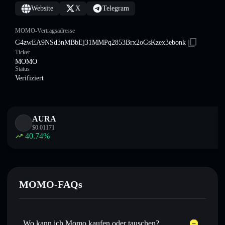
Website
X
Telegram
MOMO-Vertragsadresse
G4zwEA9NSd3nMBbEj31MMPq2853Brx2oGsKzex3ebonk
Ticker
MOMO
Status
Verifiziert
AURA
$
0.01171
40.74
%
MOMO-FAQs
Wo kann ich Momo kaufen oder tauschen?