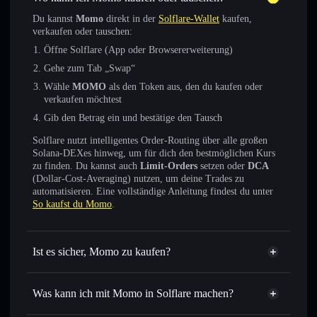
Du kannst
Momo
direkt in der
Solflare-Wallet
kaufen,
verkaufen oder tauschen:
Öffne Solflare (App oder Browsererweiterung)
Gehe zum Tab „Swap“
Wähle
MOMO
als den Token aus, den du kaufen oder
verkaufen möchtest
Gib den Betrag ein und bestätige den Tausch
Solflare nutzt intelligentes Order-Routing über alle großen
Solana-DEXes hinweg, um für dich den bestmöglichen Kurs
zu finden. Du kannst auch
Limit-Orders
setzen oder
DCA
(Dollar-Cost-Averaging) nutzen, um deine Trades zu
automatisieren. Eine vollständige Anleitung findest du unter
So kaufst du Momo
.
Ist es sicher, Momo zu kaufen?
Momo
verifizierter Token
Was kann ich mit Momo in Solflare machen?
Momo
Solflare-Wallet