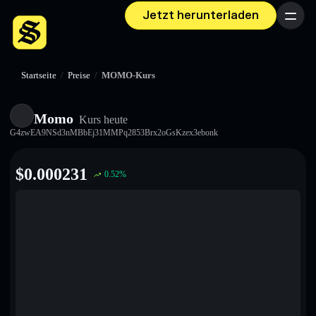
Jetzt herunterladen
Menü
Startseite
/
Preise
/
MOMO-Kurs
Momo
Kurs heute
G4zwEA9NSd3nMBbEj31MMPq2853Brx2oGsKzex3ebonk
$
0.000231
0.52
%