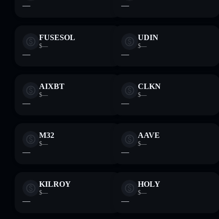
—
—
FUSESOL
UDIN
$—
$—
—
—
AIXBT
CLKN
$—
$—
—
—
M32
AAVE
$—
$—
—
—
KILROY
HOLY
$—
$—
—
—