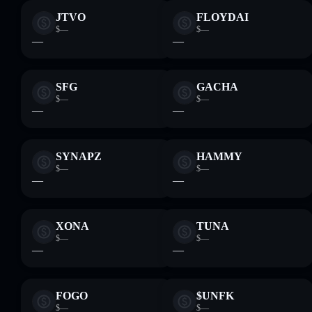
JTVO
FLOYDAI
$—
$—
—
—
SFG
GACHA
$—
$—
—
—
SYNAPZ
HAMMY
$—
$—
—
—
XONA
TUNA
$—
$—
—
—
FOGO
$UNFK
$—
$—