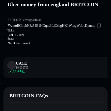
Über money from england BRITCOIN
BRITCOIN-Vertragsadresse
7WmoBCLqbN3z54B1HQqns3LjGsbgHK1WozgWuLcDpump
Ticker
BRITCOIN
Status
Nicht verifiziert
CATE
$
0.036795
88.65
%
BRITCOIN-FAQs