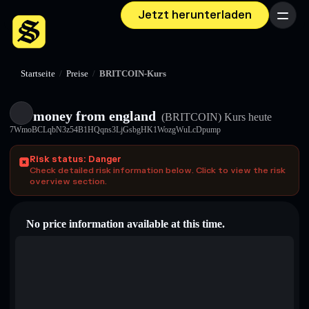
Jetzt herunterladen
Menü
Startseite
/
Preise
/
BRITCOIN-Kurs
money from england
(BRITCOIN)
Kurs heute
7WmoBCLqbN3z54B1HQqns3LjGsbgHK1WozgWuLcDpump
Risk status: Danger
Check detailed risk information below. Click to view the risk
overview section.
No price information available at this time.