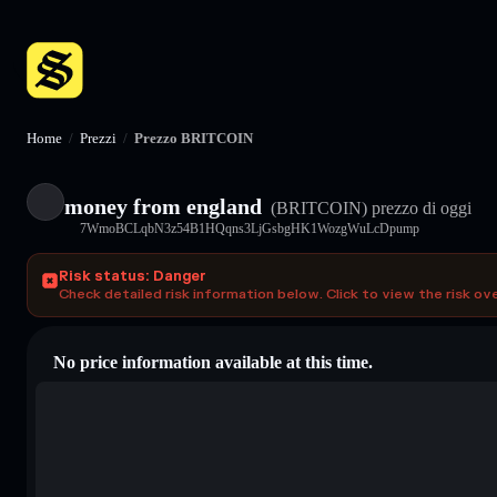
Home
/
Prezzi
/
Prezzo BRITCOIN
money from england
(BRITCOIN)
prezzo di oggi
7WmoBCLqbN3z54B1HQqns3LjGsbgHK1WozgWuLcDpump
Risk status: Danger
Check detailed risk information below. Click to view the risk ov
No price information available at this time.