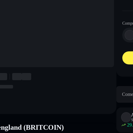
Comp
Come 
$
29
 england (BRITCOIN)