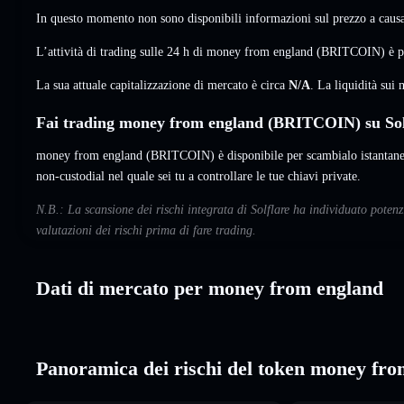
In questo momento non sono disponibili informazioni sul prezzo a causa 
L’attività di trading sulle 24 h di money from england (BRITCOIN) è 
La sua attuale capitalizzazione di mercato è circa
N/A
. La liquidità su
Fai trading money from england (BRITCOIN) su Sol
money from england (BRITCOIN) è disponibile per scambialo istantanea
non-custodial nel quale sei tu a controllare le tue chiavi private.
N.B.: La scansione dei rischi integrata di Solflare ha individuato pote
valutazioni dei rischi prima di fare trading.
Dati di mercato per money from england
Panoramica dei rischi del token money fr