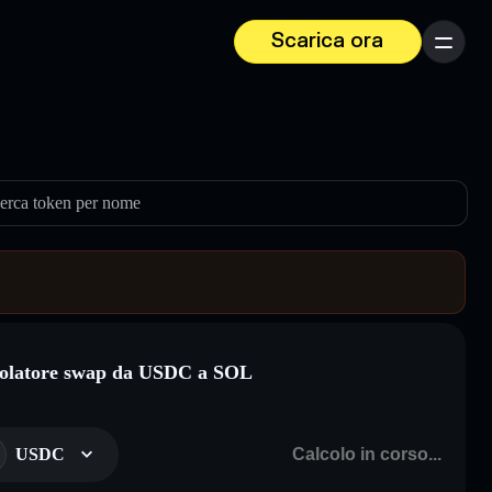
Scarica ora
Menu
erca token per nome
olatore swap da USDC a SOL
USDC