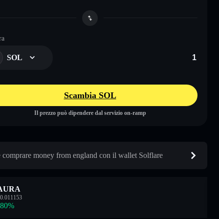
ra
SOL
Scambia SOL
Il prezzo può dipendere dal servizio on-ramp
comprare money from england con il wallet Solflare
AURA
0.011153
.80
%