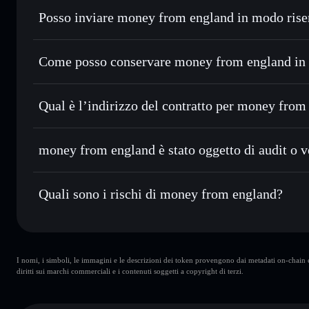
Posso inviare money from england in modo rise
Scambiare istantaneamente
— scambia BRITCOIN in SOL, 
migliore con il routing intelligente dell’ordine
Aggregatore di privacy
Impostare ordini limite
— automatizza i tuoi trade al pr
Come posso conservare money from england in
Usare il DCA
— applica la strategia dollar-cost average
money from england
Inviare in modo riservato
— trasferisci BRITCOIN senza c
Solflare
di privacy incorporato di Solflare
Qual è l’indirizzo del contratto per money from
Monitorare in tempo reale
— conosci prezzo, volume, cap
Aggregatore di privacy
money from eng
Conservare in modo sicuro
— tieni i tuoi BRITCOIN in un 
7WmoBCLqbN3z54B1HQqns3LjGsbgHK1WozgWuLcD
money from england è stato oggetto di audit o v
ed esclusivo controllo delle tue chiavi private
Solflare
money from england
non è verificato
Quali sono i rischi di money from england?
Rischi principali di money from england:
I nomi, i simboli, le immagini e le descrizioni dei token provengono dai metadati on-chain e 
wallet
money from england
diritti sui marchi commerciali e i contenuti soggetti a copyright di terzi.
money from england
liquidità limitata
money from england