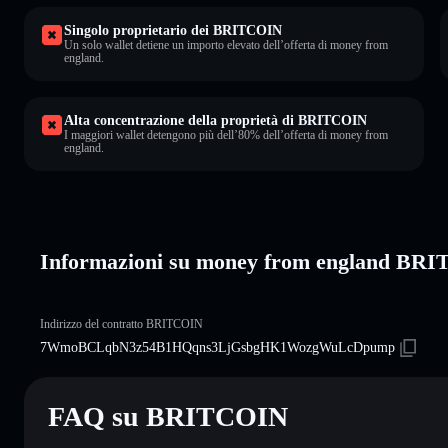
Singolo proprietario dei BRITCOIN
Un solo wallet detiene un importo elevato dell’offerta di money from
england.
Alta concentrazione della proprietà di BRITCOIN
I maggiori wallet detengono più dell’80% dell’offerta di money from
england.
Informazioni su money from england BR
Indirizzo del contratto BRITCOIN
7WmoBCLqbN3z54B1HQqns3LjGsbgHK1WozgWuLcDpump
FAQ su BRITCOIN