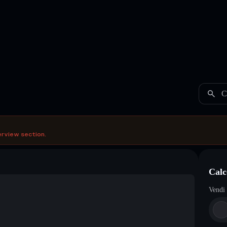
C
erview section.
Calc
Vendi