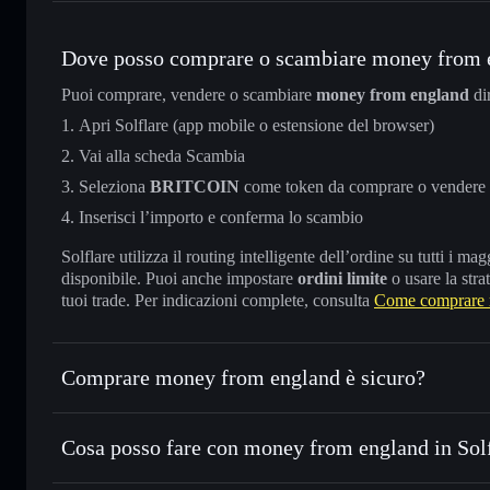
Dove posso comprare o scambiare money from 
Puoi comprare, vendere o scambiare
money from england
di
Apri Solflare (app mobile o estensione del browser)
Vai alla scheda Scambia
Seleziona
BRITCOIN
come token da comprare o vendere
Inserisci l’importo e conferma lo scambio
Solflare utilizza il routing intelligente dell’ordine su tutti i 
disponibile. Puoi anche impostare
ordini limite
o usare la stra
tuoi trade. Per indicazioni complete, consulta
Come comprare 
Comprare money from england è sicuro?
money from england
non è verificato
Cosa posso fare con money from england in Sol
money from england
wallet Solflare