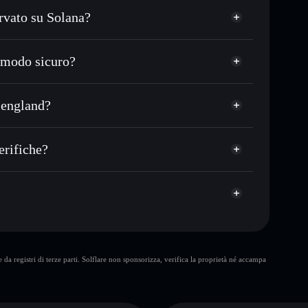
rvato su Solana?
USDC o in migliaia di altri token Solana al prezzo
ezzo desiderato di BRITCOIN
 modo sicuro?
 su BRITCOIN nel tempo
wallet non-custodial
Solflare
ollegare pubblicamente i wallet usando l’Aggregatore
money from england
 england?
italizzazione di mercato e liquidità di BRITCOIN
land
wallet non-custodial all’interno del quale hai il pieno
pump
erifiche?
BRITCOIN
wallet
10 maggiori
da registri di terze parti. Solflare non sponsorizza, verifica la proprietà né accampa
singolo wallet
money from england
concentrazione di oltre l’80%