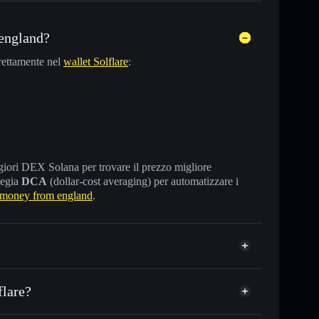
england?
rettamente nel
wallet Solflare
:
maggiori DEX Solana per trovare il prezzo migliore
tegia
DCA
(dollar-cost averaging) per automatizzare i
money from england
.
flare?