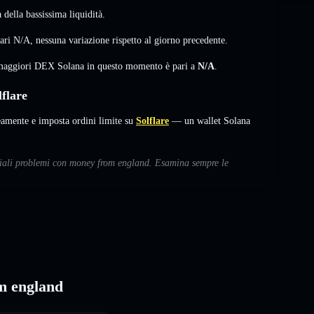
della bassissima liquidità.
pari
N/A
,
nessuna variazione
rispetto al giorno precedente.
i maggiori DEX Solana in questo momento è pari a
N/A
.
flare
mente e imposta ordini limite su
Solflare
— un wallet Solana
nziali problemi con money from england. Esamina sempre le
om england