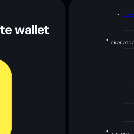
A
INFO
ormativi e non costituiscono una consulenza finanziaria.
z.
nte wallet
PRODOTT
AZIENDA