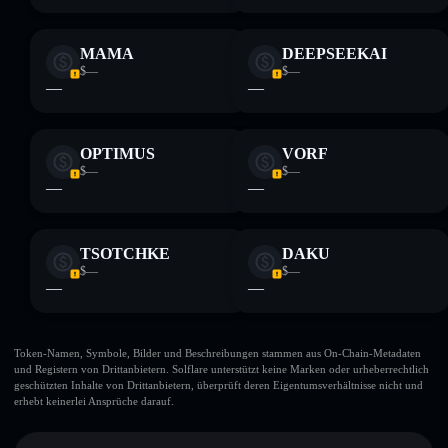
MAMA
DEEPSEEKAI
$—
$—
—
—
OPTIMUS
VORF
$—
$—
—
—
TSOTCHKE
DAKU
$—
$—
—
—
Token-Namen, Symbole, Bilder und Beschreibungen stammen aus On-Chain-Metadaten
und Registern von Drittanbietern. Solflare unterstützt keine Marken oder urheberrechtlich
geschützten Inhalte von Drittanbietern, überprüft deren Eigentumsverhältnisse nicht und
erhebt keinerlei Ansprüche darauf.