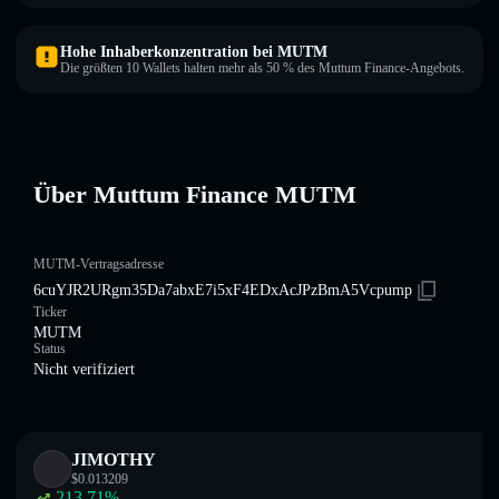
Hohe Inhaberkonzentration bei MUTM
Die größten 10 Wallets halten mehr als 50 % des Muttum Finance-Angebots.
Über Muttum Finance MUTM
MUTM-Vertragsadresse
6cuYJR2URgm35Da7abxE7i5xF4EDxAcJPzBmA5Vcpump
Ticker
MUTM
Status
Nicht verifiziert
JIMOTHY
$
0.013209
213.71
%