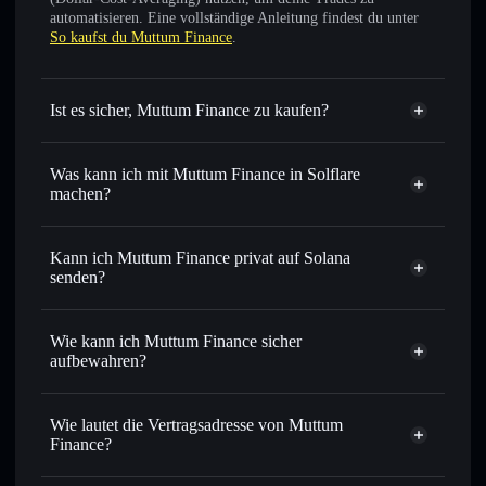
automatisieren. Eine vollständige Anleitung findest du unter
So kaufst du Muttum Finance
.
Ist es sicher, Muttum Finance zu kaufen?
Muttum Finance
nicht
verifiziert
Was kann ich mit Muttum Finance in Solflare
machen?
Muttum Finance
Solflare-Wallet
Sofort tauschen
– handle MUTM gegen SOL, USDC oder
Kann ich Muttum Finance privat auf Solana
Tausende anderer Solana-Tokens mit intelligentem Order
senden?
Routing zum bestmöglichen Kurs
Privacy
Limit-Orders setzen
– automatisiere Trades zu deinem
Aggregator
Wie kann ich Muttum Finance sicher
Zielkurs für MUTM
aufbewahren?
Durchschnittskosteneffekt nutzen
– Schritt für Schritt
per Durchschnittskosteneffekt in MUTM einsteigen
Muttum Finance
nicht verwahrenden Wallet
Solflare
Privat senden
– übertrage MUTM, ohne Wallets öffentlich
Wie lautet die Vertragsadresse von Muttum
zu verknüpfen, mithilfe des in Solflare integrierten Privacy
Finance?
Aggregators
Solflare
Muttum Finance
In Echtzeit verfolgen
– überwache Kurs, Volumen,
Muttum Finance