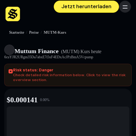
Jetzt herunterladen
Menü
Startseite
/
Preise
/
MUTM-Kurs
Muttum Finance
(MUTM)
Kurs heute
6cuYJR2URgm35Da7abxE7i5xF4EDxAcJPzBmA5Vcpump
Risk status: Danger
Check detailed risk information below. Click to view the risk
overview section.
$
0.000141
0.00
%