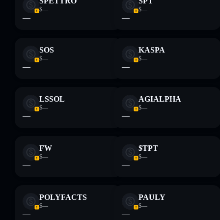
SPETTRO
SPT
$—
$—
—
—
SOS
KASPA
$—
$—
—
—
LSSOL
AGIALPHA
$—
$—
—
—
FW
$TPT
$—
$—
—
—
POLYFACTS
PAULY
$—
$—
—
—