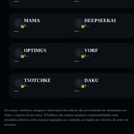
—
—
MAMA
DEEPSEEKAI
$—
$—
—
—
OPTIMUS
VORF
$—
$—
—
—
TSOTCHKE
DAKU
$—
$—
—
—
Os nomes, símbolos, imagens e descrições dos tokens são provenientes de metadados on-
chain e registos de terceiros. A Solflare não assume qualquer responsabilidade nem
reivindica direitos sobre marcas registadas ou conteúdo protegido por direitos de autor de
terceiros.