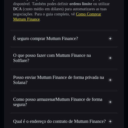
disponível. Também podes definir
ordens limite
ou utilizar
DCA
(custo médio em dólares) para automatizares as tuas
negociações. Para o guia completo, vê
Como Comprar
Muttum Finance
.
É seguro comprar Muttum Finance?
Muttum Finance
não está verificado
O que posso fazer com Muttum Finance na
Solflare?
Muttum Finance
Carteira Solflare
Trocar instantaneamente
— trocar MUTM por SOL,
Posso enviar Muttum Finance de forma privada na
USDC ou milhares de outros tokens Solana com
Solana?
encaminhamento inteligente de ordens para obteres o
Agregador de Privacidade
melhor preço disponível
Como posso armazenarMuttum Finance de forma
Definir ordens limite
— automatizar transações ao teu
segura?
preço-alvo para MUTM
Utilizar DCA
— investir de forma faseada ao longo do
Muttum Finance
tempo em MUTM
carteira não-custodial
Solflare
Qual é o endereço do contrato de Muttum Finance?
Enviar de forma privada
— transferir MUTM sem