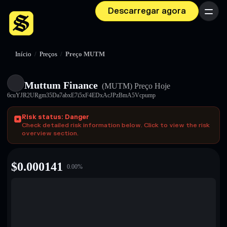
Descarregar agora
Menu
Início
/
Preços
/
Preço MUTM
Muttum Finance
(MUTM)
Preço Hoje
6cuYJR2URgm35Da7abxE7i5xF4EDxAcJPzBmA5Vcpump
Risk status: Danger
Check detailed risk information below. Click to view the risk
overview section.
$
0.000141
0.00
%