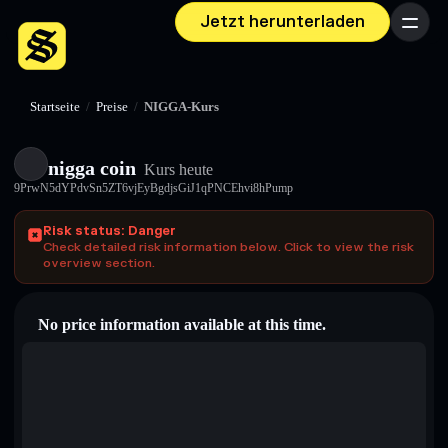
Jetzt herunterladen
Menü
Startseite
/
Preise
/
NIGGA-Kurs
nigga coin
Kurs heute
9PrwN5dYPdvSn5ZT6vjEyBgdjsGiJ1qPNCEhvi8hPump
Risk status: Danger
Check detailed risk information below. Click to view the risk
overview section.
No price information available at this time.