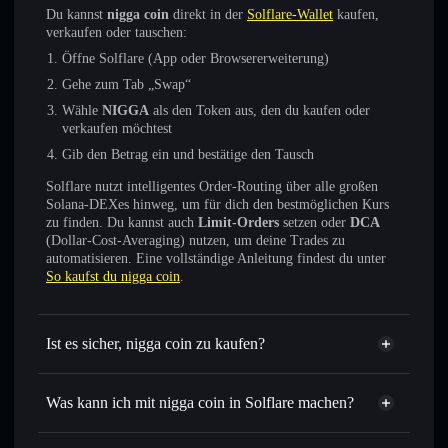
Du kannst
nigga coin
direkt in der
Solflare-Wallet
kaufen,
verkaufen oder tauschen:
Öffne Solflare (App oder Browsererweiterung)
Gehe zum Tab „Swap“
Wähle
NIGGA
als den Token aus, den du kaufen oder
verkaufen möchtest
Gib den Betrag ein und bestätige den Tausch
Solflare nutzt intelligentes Order-Routing über alle großen
Solana-DEXes hinweg, um für dich den bestmöglichen Kurs
zu finden. Du kannst auch
Limit-Orders
setzen oder
DCA
(Dollar-Cost-Averaging) nutzen, um deine Trades zu
automatisieren. Eine vollständige Anleitung findest du unter
So kaufst du nigga coin
.
Ist es sicher, nigga coin zu kaufen?
nigga coin
nicht verifiziert
Was kann ich mit nigga coin in Solflare machen?
nigga coin
Solflare-Wallet