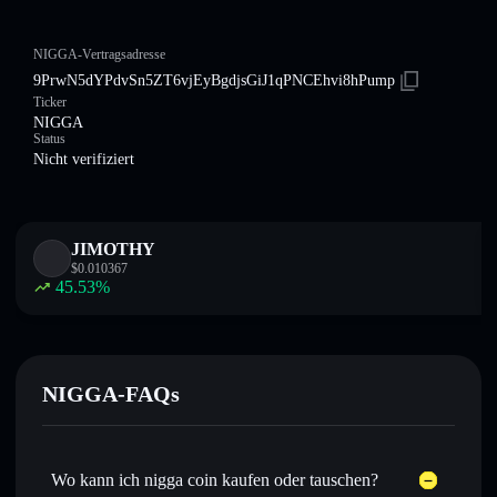
NIGGA-Vertragsadresse
9PrwN5dYPdvSn5ZT6vjEyBgdjsGiJ1qPNCEhvi8hPump
Ticker
NIGGA
Status
Nicht verifiziert
JIMOTHY
$
0.010367
45.53
%
NIGGA-FAQs
Wo kann ich nigga coin kaufen oder tauschen?