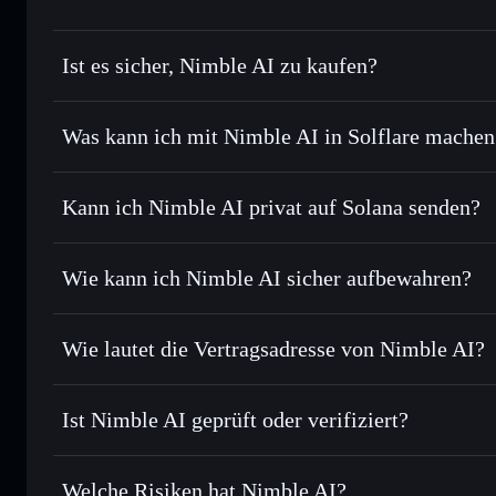
Ist es sicher, Nimble AI zu kaufen?
Nimble AI
nicht verifiziert
Was kann ich mit Nimble AI in Solflare machen
Nimble AI
Solflare-Wallet
Kann ich Nimble AI privat auf Solana senden?
Sofort tauschen
– handle NIMBLE gegen SOL, USDC oder 
Order Routing zum bestmöglichen Kurs
Privacy Aggregato
Limit-Orders setzen
– automatisiere Trades zu deinem Zi
Wie kann ich Nimble AI sicher aufbewahren?
Durchschnittskosteneffekt nutzen
– Schritt für Schritt p
Nimble AI
ni
Privat senden
– übertrage NIMBLE, ohne Wallets öffentlich 
Solflare
Privacy Aggregators
Wie lautet die Vertragsadresse von Nimble AI?
In Echtzeit verfolgen
– überwache Kurs, Volumen, Marktk
Privacy Aggregator
Nimble AI
Sicher verwahren
– halte NIMBLE in einer nicht verwahre
DpdJGSe5B5w6DqvUCZQxLWrHCV1L2Q6J6M57Lgof
Ist Nimble AI geprüft oder verifiziert?
kontrollierst
Wallet
NIMBLE
Nimble AI
derzeit nicht veri
Welche Risiken hat Nimble AI?