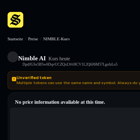
Startseite
/
Preise
/
NIMBLE-Kurs
Nimble AI
Kurs heute
DpdJGSe5B5w6DqvUCZQxLWrHCV1L2Q6J6M57LgofzLo5
Unverified token
Multiple tokens can use the same name and symbol. Always do 
No price information available at this time.