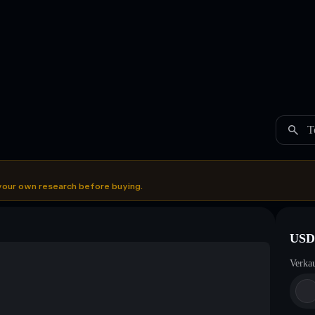
T
your own research before buying.
USD
Verka