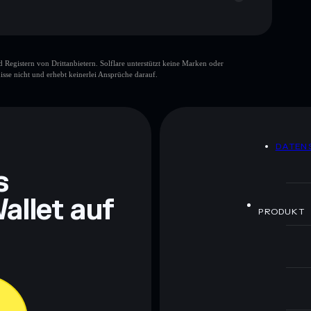
gistern von Drittanbietern. Solflare unterstützt keine Marken oder
isse nicht und erhebt keinerlei Ansprüche darauf.
ch Bildungszwecken und stellen keine Finanzberatung
rugcheck.xyz.
DATEN
s
allet auf
PRODUKT