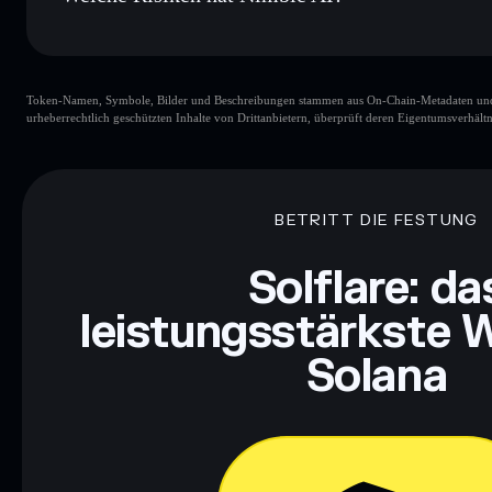
Hauptrisiken für Nimble AI:
Token-Namen, Symbole, Bilder und Beschreibungen stammen aus On-Chain-Metadaten und Re
Nimble AI
veränderbar
urheberrechtlich geschützten Inhalte von Drittanbietern, überprüft deren Eigentumsverhältn
Haftungsausschluss: Diese Informationen dienen ausschließli
dar. Recherchiere stets eigenständig. Daten bereitgestellt von 
BETRITT DIE FESTUNG
Solflare: da
leistungsstärkste W
Solana