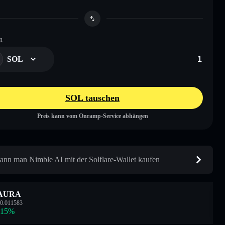
n
SOL
SOL tauschen
Preis kann vom Onramp-Service abhängen
ann man Nimble AI mit der Solflare-Wallet kaufen
AURA
0.011583
.15
%