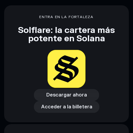
Descargo de responsabilidad: Esta información tiene
únicamente fines educativos y no constituye asesoramiento
ENTRA EN LA FORTALEZA
financiero. Investiga siempre por tu cuenta. Datos
proporcionados por rugcheck.xyz.
Solflare: la cartera más
potente en Solana
Descargar ahora
Acceder a la billetera
Descargar ahora
Acceder a la billetera