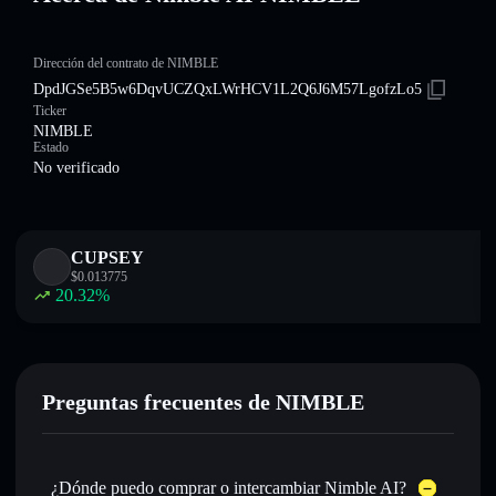
Dirección del contrato de NIMBLE
DpdJGSe5B5w6DqvUCZQxLWrHCV1L2Q6J6M57LgofzLo5
Ticker
NIMBLE
Estado
No verificado
CUPSEY
$
0.013775
20.32
%
Preguntas frecuentes de NIMBLE
¿Dónde puedo comprar o intercambiar Nimble AI?