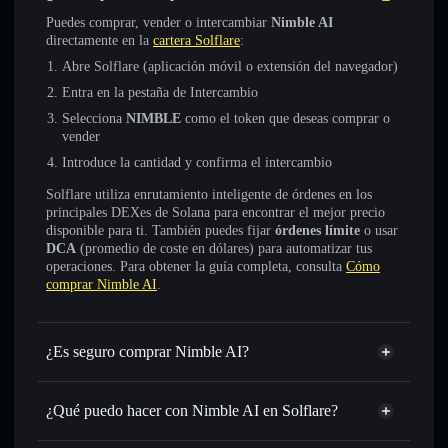
Puedes comprar, vender o intercambiar
Nimble AI
directamente en la
cartera Solflare
:
Abre Solflare (aplicación móvil o extensión del navegador)
Entra en la pestaña de Intercambio
Selecciona
NIMBLE
como el token que deseas comprar o
vender
Introduce la cantidad y confirma el intercambio
Solflare utiliza enrutamiento inteligente de órdenes en los
principales DEXes de Solana para encontrar el mejor precio
disponible para ti. También puedes fijar
órdenes límite
o usar
DCA
(promedio de coste en dólares) para automatizar tus
operaciones. Para obtener la guía completa, consulta
Cómo
comprar Nimble AI
.
¿Es seguro comprar Nimble AI?
Nimble AI
no está verificado
¿Qué puedo hacer con Nimble AI en Solflare?
Nimble AI
cartera de Solflare