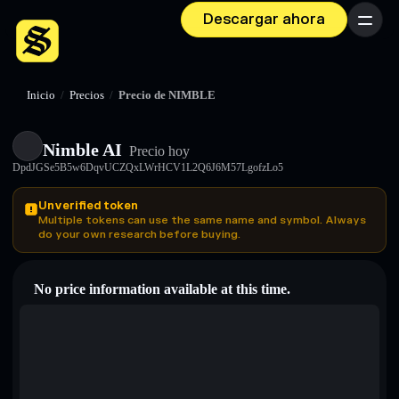
Descargar ahora
Menú
Inicio
/
Precios
/
Precio de NIMBLE
Nimble AI
Precio hoy
DpdJGSe5B5w6DqvUCZQxLWrHCV1L2Q6J6M57LgofzLo5
Unverified token
Multiple tokens can use the same name and symbol. Always
do your own research before buying.
No price information available at this time.