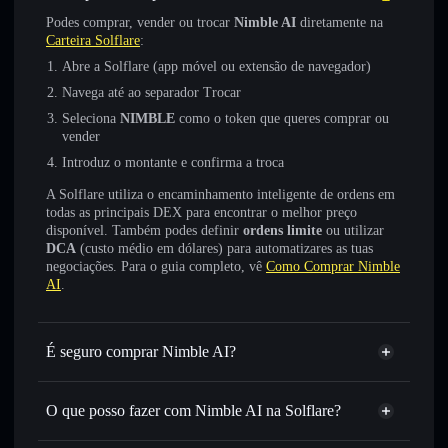
Podes comprar, vender ou trocar
Nimble AI
diretamente na
Carteira Solflare
:
Abre a Solflare (app móvel ou extensão de navegador)
Navega até ao separador Trocar
Seleciona
NIMBLE
como o token que queres comprar ou
vender
Introduz o montante e confirma a troca
A Solflare utiliza o encaminhamento inteligente de ordens em
todas as principais DEX para encontrar o melhor preço
disponível. Também podes definir
ordens limite
ou utilizar
DCA
(custo médio em dólares) para automatizares as tuas
negociações. Para o guia completo, vê
Como Comprar Nimble
AI
.
É seguro comprar Nimble AI?
Nimble AI
não está verificado
O que posso fazer com Nimble AI na Solflare?
Nimble AI
Carteira Solflare