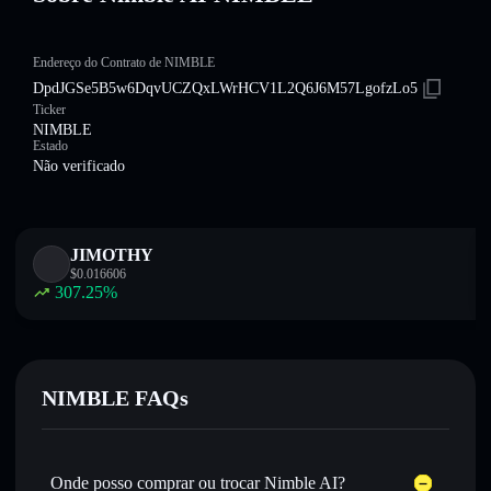
Endereço do Contrato de NIMBLE
DpdJGSe5B5w6DqvUCZQxLWrHCV1L2Q6J6M57LgofzLo5
Ticker
NIMBLE
Estado
Não verificado
JIMOTHY
$
0.016606
307.25
%
NIMBLE FAQs
Onde posso comprar ou trocar Nimble AI?