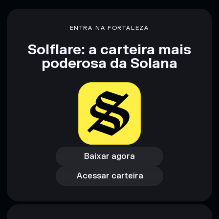
Aviso legal: Esta informação é apenas para fins educativos e
não constitui aconselhamento financeiro. Faz sempre a tua
ENTRA NA FORTALEZA
pesquisa. Dados fornecidos pelo rugcheck.xyz.
Solflare: a carteira mais
poderosa da Solana
Baixar agora
Acessar carteira
Baixar agora
Acessar carteira