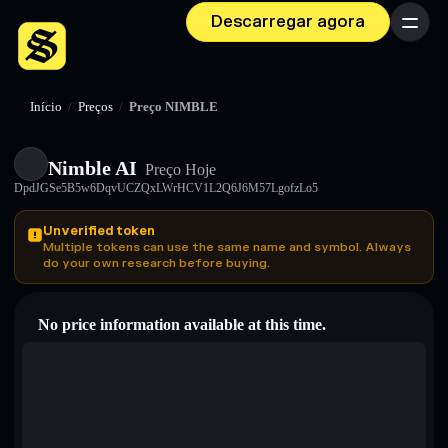
Descarregar agora
Menu
Início
/
Preços
/
Preço NIMBLE
Nimble AI
Preço Hoje
DpdJGSe5B5w6DqvUCZQxLWrHCV1L2Q6J6M57LgofzLo5
Unverified token
Multiple tokens can use the same name and symbol. Always
do your own research before buying.
No price information available at this time.