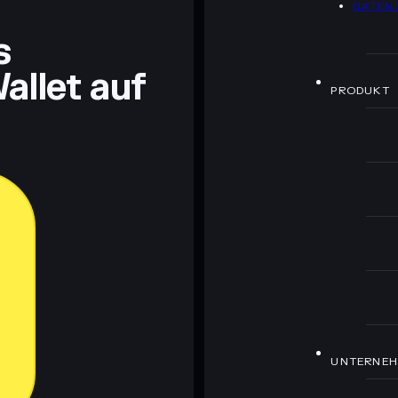
DATEN
ch Bildungszwecken und stellen keine Finanzberatung
rugcheck.xyz.
s
allet auf
PRODUKT
UNTERNE