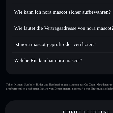
Order Routing zum bestmöglichen Kurs
Privacy Aggregato
Limit-Orders setzen
– automatisiere Trades zu deinem Zi
Wie kann ich nora mascot sicher aufbewahren?
Durchschnittskosteneffekt nutzen
– Schritt für Schritt p
nora mascot
n
Privat senden
– übertrage NORA, ohne Wallets öffentlich zu
Solflare
Privacy Aggregators
Wie lautet die Vertragsadresse von nora mascot
In Echtzeit verfolgen
– überwache Kurs, Volumen, Marktk
Privacy Aggregator
nora mascot
Sicher verwahren
– halte NORA in einer nicht verwahrende
BuUzN2Am2Fku3pBioaXnrFMg9irCBjaY7Gbm2Rqpu
Ist nora mascot geprüft oder verifiziert?
kontrollierst
Wallet
NORA
nora mascot
derzeit nicht ve
Welche Risiken hat nora mascot?
Hauptrisiken für nora mascot:
Token-Namen, Symbole, Bilder und Beschreibungen stammen aus On-Chain-Metadaten und Re
nora mascot
urheberrechtlich geschützten Inhalte von Drittanbietern, überprüft deren Eigentumsverhältn
nora mascot
BETRITT DIE FESTUNG