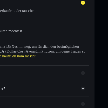
erkaufen oder tauschen:
aufen möchtest
 Solana-DEXes hinweg, um für dich den bestmöglichen
CA
(Dollar-Cost-Averaging) nutzen, um deine Trades zu
o kaufst du nora mascot
.
en?
usende anderer Solana-Tokens mit intelligentem