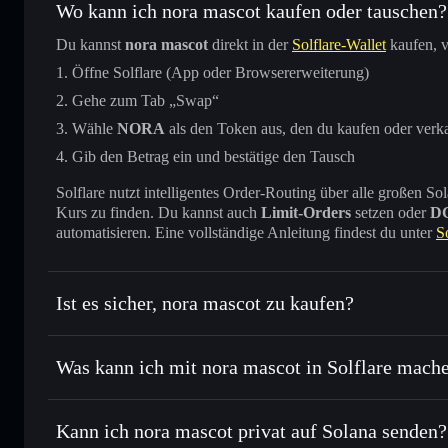
Wo kann ich nora mascot kaufen oder tauschen?
Du kannst
nora mascot
direkt in der
Solflare-Wallet
kaufen, v
Öffne Solflare (App oder Browsererweiterung)
Gehe zum Tab „Swap“
Wähle
NORA
als den Token aus, den du kaufen oder verk
Gib den Betrag ein und bestätige den Tausch
Solflare nutzt intelligentes Order-Routing über alle großen
Kurs zu finden. Du kannst auch
Limit-Orders
setzen oder
D
automatisieren. Eine vollständige Anleitung findest du unter
S
Ist es sicher, nora mascot zu kaufen?
nora mascot
nicht verifiziert
Was kann ich mit nora mascot in Solflare mach
nora mascot
Solflare-Wallet
Kann ich nora mascot privat auf Solana senden?
Sofort tauschen
– handle NORA gegen SOL, USDC oder Ta