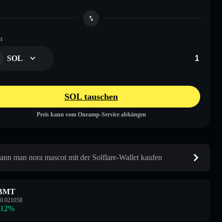
n
SOL
SOL tauschen
Preis kann vom Onramp-Service abhängen
ann man nora mascot mit der Solflare-Wallet kaufen
BMT
0.021058
.12
%