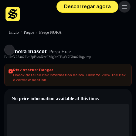
Descarregar agora
Menu
Início
/
Preços
/
Preço NORA
nora mascot
Preço Hoje
BuUzN2Am2Fku3pBioaXnrFMg9irCBjaY7Gbm2Rqpump
Risk status: Danger
Check detailed risk information below. Click to view the risk
overview section.
No price information available at this time.