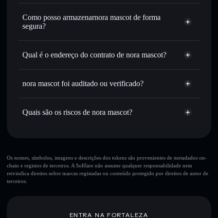
Agregador de Privacidade
melhor preço disponível
Como posso armazenarnora mascot de forma
Definir ordens limite
— automatizar transações ao teu
segura?
preço-alvo para NORA
Utilizar DCA
— investir de forma faseada ao longo do
nora mascot
tempo em NORA
carteira não-custodial
Solflare
Qual é o endereço do contrato de nora mascot?
Enviar de forma privada
— transferir NORA sem
associar publicamente as carteiras usando o Agregador de
nora mascot
Solflare
nora mascot
Privacidade integrado da Solflare
BuUzN2Am2Fku3pBioaXnrFMg9irCBjaY7Gbm2Rqpump
nora mascot foi auditado ou verificado?
Agregador de Privacidade
Acompanhar em tempo real
— monitorizar o preço,
nora mascot
não está verificado
volume, capitalização de mercado e liquidez de NORA
NORA
Carteira
Quais são os riscos de nora mascot?
Manter em segurança
— guardar NORA numa carteira
Solflare
não-custodial onde controlas as tuas chaves privadas
Principais riscos para nora mascot:
10 principais carteiras
Os nomes, símbolos, imagens e descrições dos tokens são provenientes de metadados on-
chain e registos de terceiros. A Solflare não assume qualquer responsabilidade nem
nora mascot
reivindica direitos sobre marcas registadas ou conteúdo protegido por direitos de autor de
única carteira
terceiros.
nora mascot
nora
mascot
liquidez limitada
80% de
concentração
nora mascot
ENTRA NA FORTALEZA