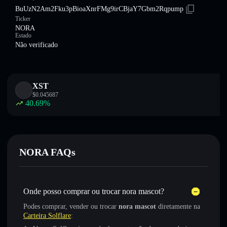
BuUzN2Am2Fku3pBioaXnrFMg9irCBjaY7Gbm2Rqpump
Ticker
NORA
Estado
Não verificado
XST
$
0.045687
40.69
%
NORA FAQs
Onde posso comprar ou trocar nora mascot?
Podes comprar, vender ou trocar
nora mascot
diretamente na
Carteira Solflare
: