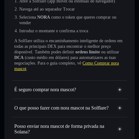
Abre a Solflare (app móvel ou extensão de navegador)
Navega até ao separador Trocar
Seleciona
NORA
como o token que queres comprar ou
vender
Introduz o montante e confirma a troca
A Solflare utiliza o encaminhamento inteligente de ordens em
todas as principais DEX para encontrar o melhor preço
disponível. Também podes definir
ordens limite
ou utilizar
DCA
(custo médio em dólares) para automatizares as tuas
negociações. Para o guia completo, vê
Como Comprar nora
mascot
.
É seguro comprar nora mascot?
nora mascot
não está verificado
O que posso fazer com nora mascot na Solflare?
nora mascot
Carteira Solflare
Trocar instantaneamente
— trocar NORA por SOL,
Posso enviar nora mascot de forma privada na
USDC ou milhares de outros tokens Solana com
Solana?
encaminhamento inteligente de ordens para obteres o