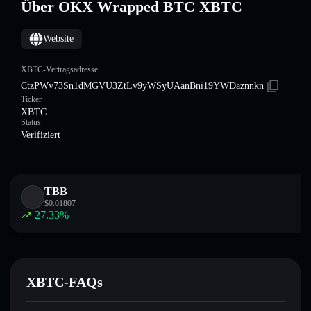
Über OKX Wrapped BTC XBTC
Website
XBTC-Vertragsadresse
CtzPWv73Sn1dMGVU3ZtLv9yWSyUAanBni19YWDaznnkn
Ticker
XBTC
Status
Verifiziert
TBB
$
0.01807
27.33
%
XBTC-FAQs