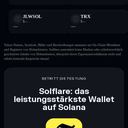
JLWSOL
TRX
$—
$—
—
—
Token-Namen, Symbole, Bilder und Beschreibungen stammen aus On-Chain-Metadaten
und Registern von Drittanbietern. Solflare unterstützt keine Marken oder urheberrechtlich
geschützten Inhalte von Drittanbietern, überprüft deren Eigentumsverhältnisse nicht und
erhebt keinerlei Ansprüche darauf.
BETRITT DIE FESTUNG
Solflare: das
leistungsstärkste Wallet
auf Solana