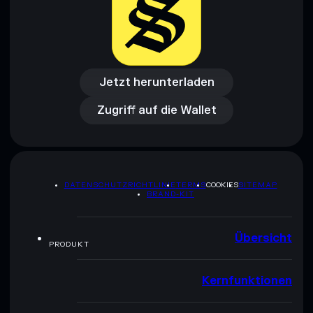
Jetzt herunterladen
Zugriff auf die Wallet
Jetzt herunterladen
Zugriff auf die Wallet
DATENSCHUTZRICHTLINIE
TERMS
COOKIES
SITEMAP
BRAND-KIT
Übersicht
PRODUKT
Kernfunktionen