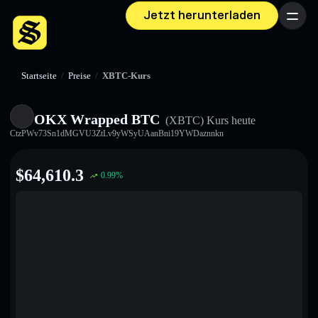
Jetzt herunterladen
Menü
Startseite
/
Preise
/
XBTC-Kurs
OKX Wrapped BTC
(XBTC)
Kurs heute
CtzPWv73Sn1dMGVU3ZtLv9yWSyUAanBni19YWDaznnkn
$
64,610.3
0.99
%