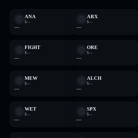
ANA
ARX
$—
$—
—
—
FIGHT
ORE
$—
$—
—
—
MEW
ALCH
$—
$—
—
—
WET
SPX
$—
$—
—
—