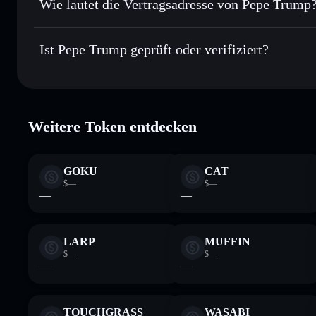
Wie lautet die Vertragsadresse von Pepe Trump
In Echtzeit verfolgen
– überwache Kurs, Volumen, Marktk
Privacy Aggre
Pepe Trump
Sicher verwahren
– halte $PTRUMP in einer nicht verwahr
Gk2kRrwNMBU4Dn9JhC1Dks8G5X9nqi4ZE5jMvK6b
Ist Pepe Trump geprüft oder verifiziert?
kontrollierst
Wallet
$PTRUMP
Pepe Trump
verifiziert
Weitere Token entdecken
GOKU
CAT
$—
$—
—
—
LARP
MUFFIN
$—
$—
—
—
TOUCHGRASS
WASABI