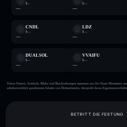
$—
$—
—
—
CNDL
LDZ
$—
$—
—
—
DUALSOL
VVAIFU
$—
$—
—
—
Token-Namen, Symbole, Bilder und Beschreibungen stammen aus On-Chain-Metadaten und Re
urheberrechtlich geschützten Inhalte von Drittanbietern, überprüft deren Eigentumsverhältn
BETRITT DIE FESTUNG