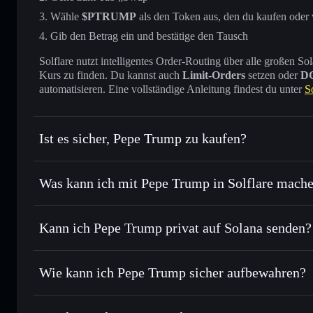
Wähle
$PTRUMP
als den Token aus, den du kaufen oder
Gib den Betrag ein und bestätige den Tausch
Solflare nutzt intelligentes Order-Routing über alle großen
Kurs zu finden. Du kannst auch
Limit-Orders
setzen oder
D
automatisieren. Eine vollständige Anleitung findest du unter
S
Ist es sicher, Pepe Trump zu kaufen?
Pepe Trump
verifizierter Token
Was kann ich mit Pepe Trump in Solflare mach
Pepe Trump
Solflare-Wallet
Kann ich Pepe Trump privat auf Solana senden?
Sofort tauschen
– handle $PTRUMP gegen SOL, USDC oder
Order Routing zum bestmöglichen Kurs
Solflare-Wallet
Privacy Aggrega
Limit-Orders setzen
– automatisiere Trades zu deinem Z
Wie kann ich Pepe Trump sicher aufbewahren?
Durchschnittskosteneffekt nutzen
– Schritt für Schritt 
Pepe Trump
Privat senden
– übertrage $PTRUMP, ohne Wallets öffentlich
Privacy Aggregators