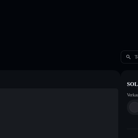
T
SOL
Verka