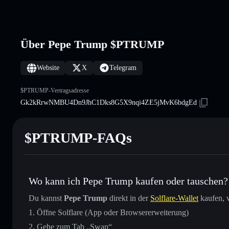
Über Pepe Trump $PTRUMP
Website
X
Telegram
$PTRUMP-Vertragsadresse
Gk2kRrwNMBU4Dn9JhC1Dks8G5X9nqi4ZE5jMvK6bdgEd
$PTRUMP-FAQs
Wo kann ich Pepe Trump kaufen oder tauschen?
Du kannst
Pepe Trump
direkt in der
Solflare-Wallet
kaufen, v
Öffne Solflare (App oder Browsererweiterung)
Gehe zum Tab „Swap“