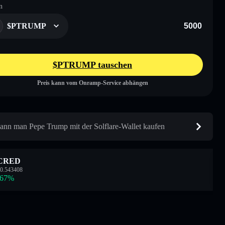
n
$PTRUMP
$PTRUMP tauschen
Preis kann vom Onramp-Service abhängen
ann man Pepe Trump mit der Solflare-Wallet kaufen
CRED
0.543408
.67
%