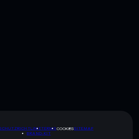
SCHUTZRICHTLINIE
TERMS
SITEMAP
COOKIES
BRAND-KIT