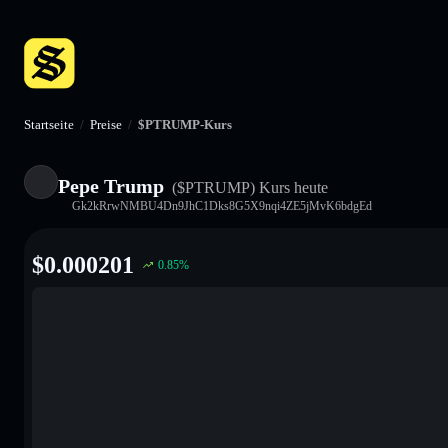
Startseite
/
Preise
/
$PTRUMP-Kurs
Pepe Trump
($PTRUMP)
Kurs heute
Gk2kRrwNMBU4Dn9JhC1Dks8G5X9nqi4ZE5jMvK6bdgEd
$
0.000201
0.85
%