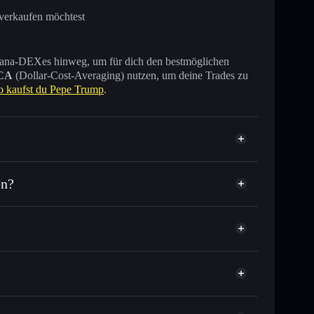
 verkaufen möchtest
 Solana-DEXes hinweg, um für dich den bestmöglichen
CA
(Dollar-Cost-Averaging) nutzen, um deine Trades zu
o kaufst du Pepe Trump
.
en?
 Tausende anderer Solana-Tokens mit intelligentem
tor
Pepe Trump
ielkurs für $PTRUMP
per Durchschnittskosteneffekt in $PTRUMP einsteigen
nicht verwahrenden Wallet
Solflare
 zu verknüpfen, mithilfe des in Solflare integrierten