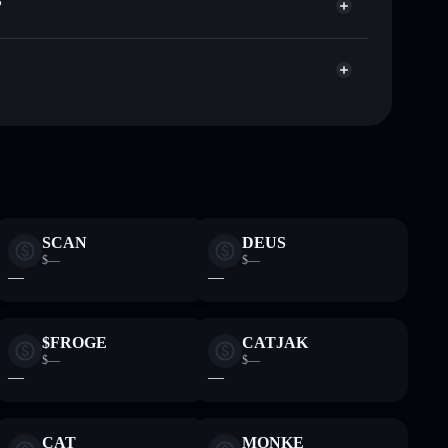
?
apitalisierung und Liquidität von $PTRUMP
gator
enden Wallet, in der du deine privaten Schlüssel
dgEd
Solflare-
SCAN
DEUS
$—
$—
—
—
$FROGE
CATJAK
$—
$—
—
—
CAT
MONKE