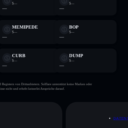
$—
$—
—
—
MEMIPEDE
BOP
$—
$—
—
—
CURB
DUMP
$—
$—
—
—
gistern von Drittanbietern. Solflare unterstützt keine Marken oder
isse nicht und erhebt keinerlei Ansprüche darauf.
DATEN