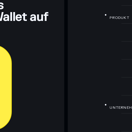
s
allet auf
PRODUKT
UNTERNE