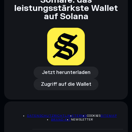
Solflare: das
leistungsstärkste Wallet
auf Solana
Jetzt herunterladen
Zugriff auf die Wallet
Jetzt herunterladen
Zugriff auf die Wallet
DATENSCHUTZRICHTLINIE
TERMS
COOKIES
SITEMAP
BRAND-KIT
NEWSLETTER