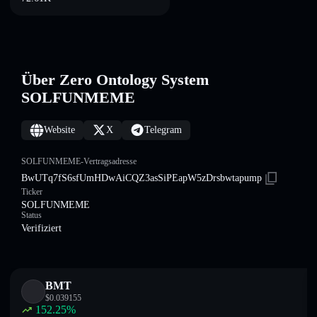
Über Zero Ontology System
SOLFUNMEME
Website
X
Telegram
SOLFUNMEME-Vertragsadresse
BwUTq7fS6sfUmHDwAiCQZ3asSiPEapW5zDrsbwtapump
Ticker
SOLFUNMEME
Status
Verifiziert
BMT
$
0.039155
152.25
%