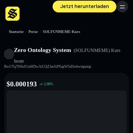
Jetzt herunterladen
Menü
Startseite
/
Preise
/
SOLFUNMEME-Kurs
Zero Ontology System
(SOLFUNMEME)
Kurs
heute
BwUTq7fS6sfUmHDwAiCQZ3asSiPEapW5zDrsbwtapump
$
0.000193
2.08
%