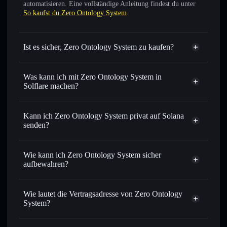
automatisieren. Eine vollständige Anleitung findest du unter
So kaufst du Zero Ontology System
.
Ist es sicher, Zero Ontology System zu kaufen?
Zero Ontology System
verifizierter Token
Was kann ich mit Zero Ontology System in
Solflare machen?
Zero Ontology System
Solflare-Wallet
Sofort tauschen
– handle SOLFUNMEME gegen SOL,
Kann ich Zero Ontology System privat auf Solana
USDC oder Tausende anderer Solana-Tokens mit
senden?
intelligentem Order Routing zum bestmöglichen Kurs
Solflare-Wallet
Privacy
Limit-Orders setzen
– automatisiere Trades zu deinem
Aggregator
Zero Ontology
Wie kann ich Zero Ontology System sicher
Zielkurs für SOLFUNMEME
System
aufbewahren?
Durchschnittskosteneffekt nutzen
– Schritt für Schritt
per Durchschnittskosteneffekt in SOLFUNMEME
Zero Ontology System
einsteigen
nicht verwahrenden Wallet
Solflare
Wie lautet die Vertragsadresse von Zero Ontology
Privat senden
– übertrage SOLFUNMEME, ohne Wallets
System?
öffentlich zu verknüpfen, mithilfe des in Solflare
integrierten Privacy Aggregators
Zero Ontology