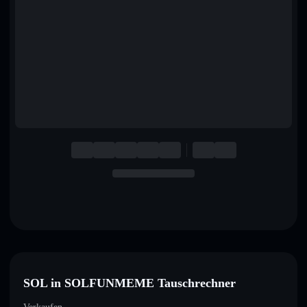
English
Deutsch
Italiano
Português
Español
SOL in SOLFUNMEME Tauschrechner