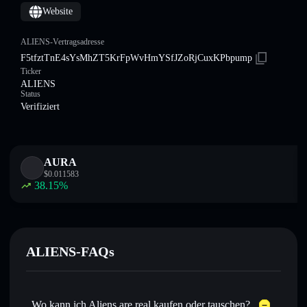
Website
ALIENS-Vertragsadresse
F5tfztTnE4sYsMhZT5KrFpWvHmYSfJZoRjCuxKPbpump
Ticker
ALIENS
Status
Verifiziert
AURA
$
0.011583
38.15
%
ALIENS-FAQs
Wo kann ich Aliens are real kaufen oder tauschen?