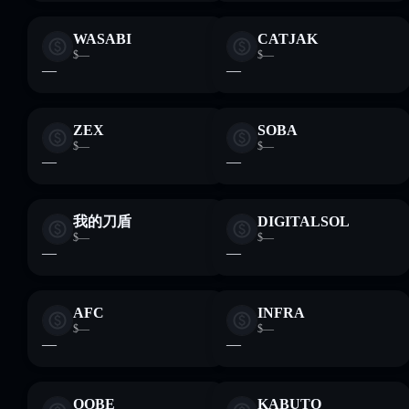
WASABI
CATJAK
$—
$—
—
—
ZEX
SOBA
$—
$—
—
—
我的刀盾
DIGITALSOL
$—
$—
—
—
AFC
INFRA
$—
$—
—
—
OOBE
KABUTO