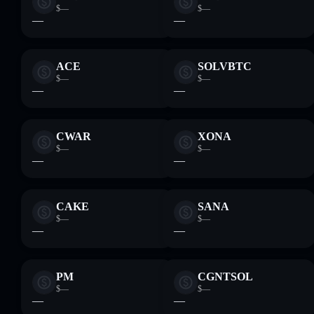
$—
$—
—
—
ACE
SOLVBTC
$—
$—
—
—
CWAR
XONA
$—
$—
—
—
CAKE
SANA
$—
$—
—
—
PM
CGNTSOL
$—
$—
—
—