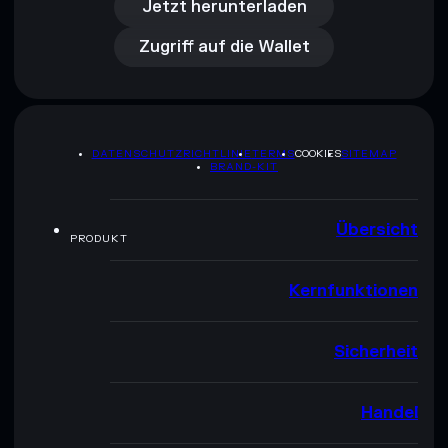
Zugriff auf die Wallet
Jetzt herunterladen
Zugriff auf die Wallet
DATENSCHUTZRICHTLINIE
TERMS
COOKIES
SITEMAP
BRAND-KIT
Übersicht
PRODUKT
Kernfunktionen
Sicherheit
Handel