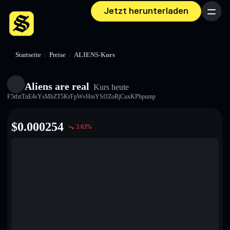
Jetzt herunterladen
Menü
Startseite
/
Preise
/
ALIENS-Kurs
Aliens are real
Kurs heute
F5tfztTnE4sYsMhZT5KrFpWvHmYSfJZoRjCuxKPbpump
$
0.000254
3.63
%