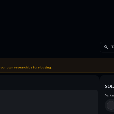
T
your own research before buying.
SOL
Verka