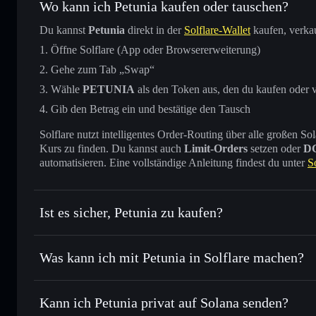
Wo kann ich Petunia kaufen oder tauschen?
Du kannst
Petunia
direkt in der
Solflare-Wallet
kaufen, verka
Öffne Solflare (App oder Browsererweiterung)
Gehe zum Tab „Swap“
Wähle
PETUNIA
als den Token aus, den du kaufen oder 
Gib den Betrag ein und bestätige den Tausch
Solflare nutzt intelligentes Order-Routing über alle großen
Kurs zu finden. Du kannst auch
Limit-Orders
setzen oder
D
automatisieren. Eine vollständige Anleitung findest du unter
S
Ist es sicher, Petunia zu kaufen?
Petunia
nicht verifiziert
Was kann ich mit Petunia in Solflare machen?
Petunia
Solflare-Wallet
Kann ich Petunia privat auf Solana senden?
Sofort tauschen
– handle PETUNIA gegen SOL, USDC oder
Order Routing zum bestmöglichen Kurs