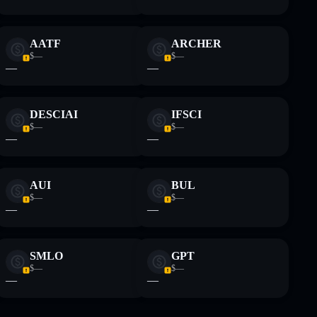
AATF
ARCHER
$—
$—
—
—
DESCIAI
IFSCI
$—
$—
—
—
AUI
BUL
$—
$—
—
—
SMLO
GPT
$—
$—
—
—