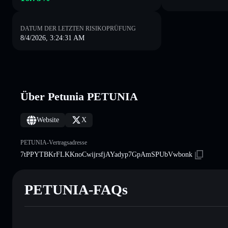
DATUM DER LETZTEN RISIKOPRÜFUNG
8/4/2026, 3:24:31 AM
Über Petunia PETUNIA
Website
X
PETUNIA-Vertragsadresse
7tPPYTBKrFLKKnoCwijrsfjAYadyp7GpAmSPUbVwbonk
PETUNIA-FAQs