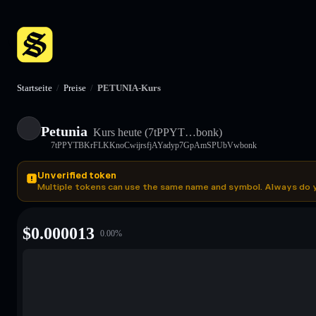
Startseite
/
Preise
/
PETUNIA-Kurs
Petunia
Kurs heute
(7tPPYT…bonk)
7tPPYTBKrFLKKnoCwijrsfjAYadyp7GpAmSPUbVwbonk
Unverified token
Multiple tokens can use the same name and symbol. Always do 
$
0.000013
0.00
%