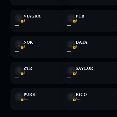
VIAGRA
PUB
$—
$—
—
—
NOK
DATA
$—
$—
—
—
ZTR
SAYLOR
$—
$—
—
—
PURK
RICO
$—
$—
—
—