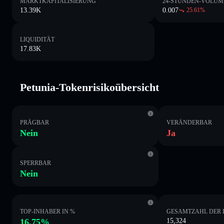
MARKTKAPITALISIERUNG
24-STUNDEN-VOLUM
13.39K
0.007
25.61
%
LIQUIDITÄT
17.83K
Petunia-Tokenrisikoübersicht
PRÄGBAR
VERÄNDERBAR
Nein
Ja
SPERRBAR
Nein
TOP-INHABER IN %
GESAMTZAHL DER 
16.75%
15,324