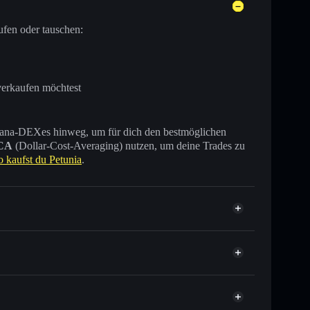
ufen oder tauschen:
verkaufen möchtest
 Solana-DEXes hinweg, um für dich den bestmöglichen
CA
(Dollar-Cost-Averaging) nutzen, um deine Trades zu
o kaufst du Petunia
.
 Tausende anderer Solana-Tokens mit intelligentem