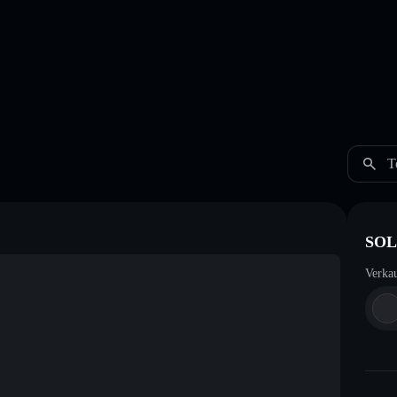
T
SOL 
Verka