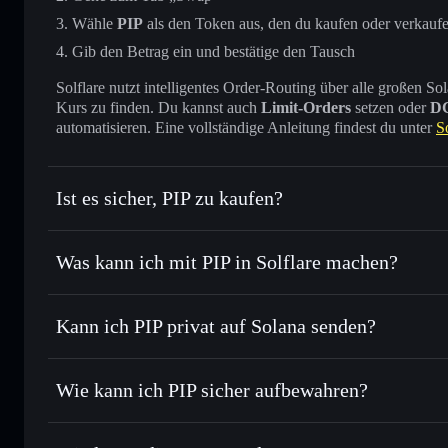
Wähle
PIP
als den Token aus, den du kaufen oder verkauf
Gib den Betrag ein und bestätige den Tausch
Solflare nutzt intelligentes Order-Routing über alle großen
Kurs zu finden. Du kannst auch
Limit-Orders
setzen oder
D
automatisieren. Eine vollständige Anleitung findest du unter
S
Ist es sicher, PIP zu kaufen?
PIP
verifizierter Token
Was kann ich mit PIP in Solflare machen?
PIP
Solflare-Wallet
Kann ich PIP privat auf Solana senden?
Sofort tauschen
– handle PIP gegen SOL, USDC oder Tause
Routing zum bestmöglichen Kurs
Solflare-Wallet
Privacy Aggrega
Limit-Orders setzen
– automatisiere Trades zu deinem Ziel
Wie kann ich PIP sicher aufbewahren?
Durchschnittskosteneffekt nutzen
– Schritt für Schritt pe
PIP
nicht ve
Privat senden
– übertrage PIP, ohne Wallets öffentlich zu v
Aggregators