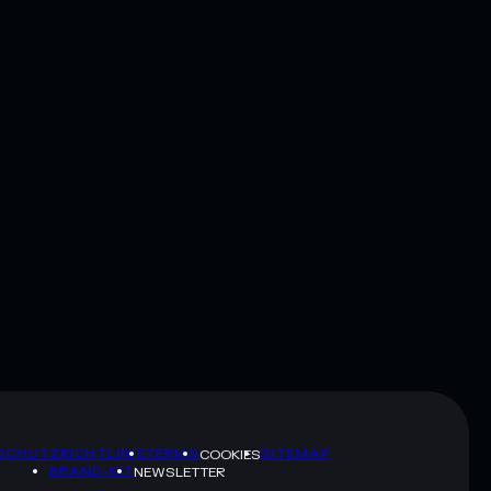
SCHUTZRICHTLINIE
TERMS
SITEMAP
COOKIES
BRAND-KIT
NEWSLETTER