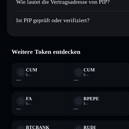
Wie lautet die Vertragsadresse von PIP?
In Echtzeit verfolgen
– überwache Kurs, Volumen, Marktka
Privacy Aggregator
PIP
Sicher verwahren
– halte PIP in einer nicht verwahrenden W
HHjoYwUp5aU6pnrvN4s2pwEErwXNZKhxKGYjRJM
Ist PIP geprüft oder verifiziert?
Wallet
PIP
PIP
verifiziert
Weitere Token entdecken
CUM
CUM
$—
$—
—
—
FA
RPEPE
$—
$—
—
—
BTCBANK
RUDI