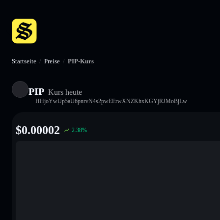
Startseite
/
Preise
/
PIP-Kurs
PIP
Kurs heute
HHjoYwUp5aU6pnrvN4s2pwEErwXNZKhxKGYjRJMoBjLw
$
0.00002
2.38
%