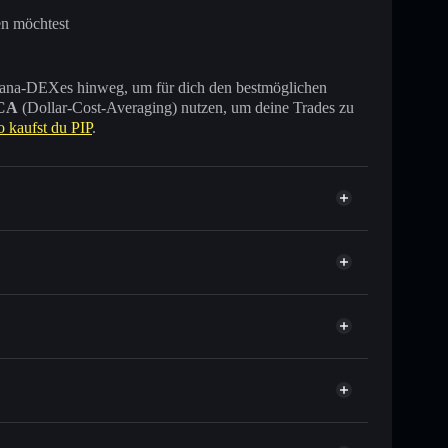
en möchtest
 Solana-DEXes hinweg, um für dich den bestmöglichen
CA
(Dollar-Cost-Averaging) nutzen, um deine Trades zu
o kaufst du PIP
.
nde anderer Solana-Tokens mit intelligentem Order
tor
PIP
kurs für PIP
r Durchschnittskosteneffekt in PIP einsteigen
rwahrenden Wallet
Solflare
erknüpfen, mithilfe des in Solflare integrierten Privacy