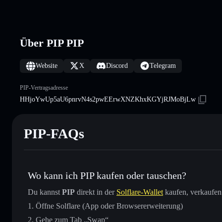
Über PIP PIP
Website
X
Discord
Telegram
PIP-Vertragsadresse
HHjoYwUp5aU6pnrvN4s2pwEErwXNZKhxKGYjRJMoBjLw
PIP-FAQs
Wo kann ich PIP kaufen oder tauschen?
Du kannst
PIP
direkt in der
Solflare-Wallet
kaufen, verkaufen
Öffne Solflare (App oder Browsererweiterung)
Gehe zum Tab „Swap“