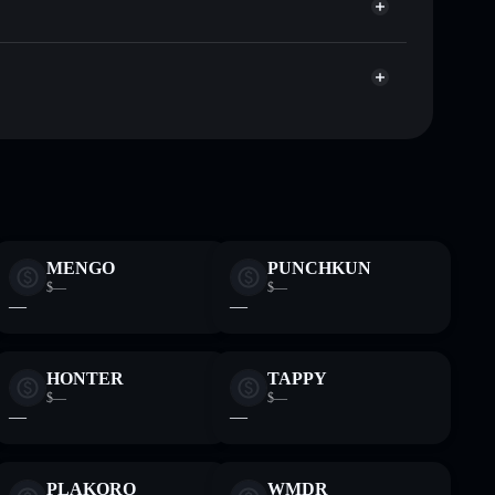
pitalisierung und Liquidität von PIP
allet, in der du deine privaten Schlüssel kontrollierst
oBjLw
Solflare-
MENGO
PUNCHKUN
$—
$—
—
—
HONTER
TAPPY
$—
$—
—
—
PLAKORO
WMDR