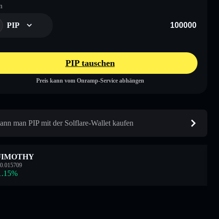
n
PIP
PIP tauschen
Preis kann vom Onramp-Service abhängen
ann man PIP mit der Solflare-Wallet kaufen
JIMOTHY
0.015709
1.15
%