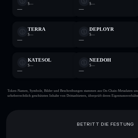
$—
$—
—
—
TERRA
DEPLOYR
$—
$—
—
—
KATESOL
NEEDOH
$—
$—
—
—
Token-Namen, Symbole, Bilder und Beschreibungen stammen aus On-Chain-Metadaten und Re
urheberrechtlich geschützten Inhalte von Drittanbietern, überprüft deren Eigentumsverhältn
BETRITT DIE FESTUNG