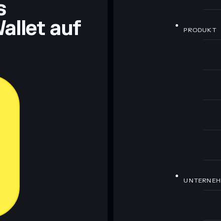
s
allet auf
PRODUKT
UNTERNE