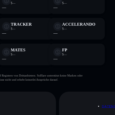
$—
$—
—
—
TRACKER
ACCELERANDO
$—
$—
—
—
MATES
FP
$—
$—
—
—
gistern von Drittanbietern. Solflare unterstützt keine Marken oder
isse nicht und erhebt keinerlei Ansprüche darauf.
DATEN