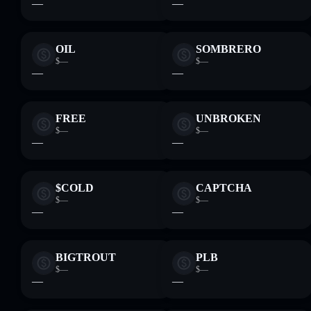
—
—
OIL
SOMBRERO
$—
$—
—
—
FREE
UNBROKEN
$—
$—
—
—
$COLD
CAPTCHA
$—
$—
—
—
BIGTROUT
PLB
$—
$—
—
—