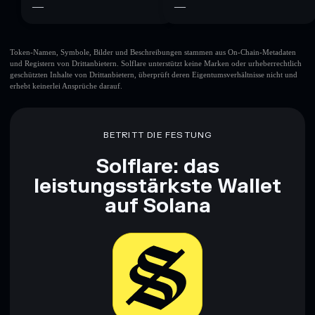
—
—
Token-Namen, Symbole, Bilder und Beschreibungen stammen aus On-Chain-Metadaten
und Registern von Drittanbietern. Solflare unterstützt keine Marken oder urheberrechtlich
geschützten Inhalte von Drittanbietern, überprüft deren Eigentumsverhältnisse nicht und
erhebt keinerlei Ansprüche darauf.
BETRITT DIE FESTUNG
Solflare: das
leistungsstärkste Wallet
auf Solana
Jetzt herunterladen