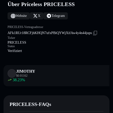
Über Priceless PRICELESS
Website
X
Telegram
PRICELESS-Vertragsadresse
AFk1RUr18RCFjhKHQN7ufxPBiQYWjXifAw4y4n44jups
Ticker
PRICELESS
Status
Verifiziert
JIMOTHY
$
0.01162
38.23
%
PRICELESS-FAQs