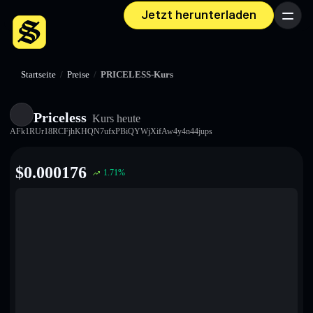
Jetzt herunterladen
Menü
Startseite
/
Preise
/
PRICELESS-Kurs
Priceless
Kurs heute
AFk1RUr18RCFjhKHQN7ufxPBiQYWjXifAw4y4n44jups
$
0.000176
1.71
%