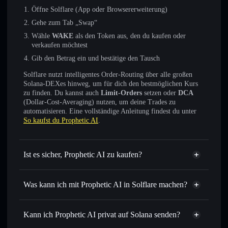
Öffne Solflare (App oder Browsererweiterung)
Gehe zum Tab „Swap“
Wähle
WAKE
als den Token aus, den du kaufen oder
verkaufen möchtest
Gib den Betrag ein und bestätige den Tausch
Solflare nutzt intelligentes Order-Routing über alle großen
Solana-DEXes hinweg, um für dich den bestmöglichen Kurs
zu finden. Du kannst auch
Limit-Orders
setzen oder
DCA
(Dollar-Cost-Averaging) nutzen, um deine Trades zu
automatisieren. Eine vollständige Anleitung findest du unter
So kaufst du Prophetic AI
.
Ist es sicher, Prophetic AI zu kaufen?
Prophetic AI
nicht
verifiziert
Was kann ich mit Prophetic AI in Solflare machen?
Prophetic AI
Solflare-Wallet
Sofort tauschen
– handle WAKE gegen SOL, USDC oder
Kann ich Prophetic AI privat auf Solana senden?
Tausende anderer Solana-Tokens mit intelligentem Order