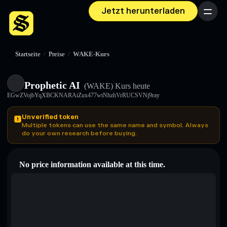
Jetzt herunterladen
Menü
Startseite
/
Preise
/
WAKE-Kurs
Prophetic AI
(WAKE)
Kurs heute
EGwZVojbYqXBCKNARAiZux477wtNhzhVrRUCSVNj9ray
Unverified token
Multiple tokens can use the same name and symbol. Always
do your own research before buying.
No price information available at this time.