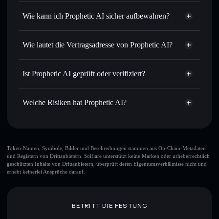
Privacy
Routing zum bestmöglichen Kurs
Aggregator
Wie kann ich Prophetic AI sicher aufbewahren?
Limit-Orders setzen
– automatisiere Trades zu deinem
Zielkurs für WAKE
Prophetic AI
Durchschnittskosteneffekt nutzen
– Schritt für Schritt
nicht verwahrenden Wallet
Solflare
Wie lautet die Vertragsadresse von Prophetic AI?
per Durchschnittskosteneffekt in WAKE einsteigen
Privat senden
– übertrage WAKE, ohne Wallets öffentlich
Prophetic AI
zu verknüpfen, mithilfe des in Solflare integrierten Privacy
EGwZVojbYqXBCKNARAiZux477wtNhzhVrRUCSVNj9ray
Solflare
Ist Prophetic AI geprüft oder verifiziert?
Aggregators
Prophetic AI
Privacy Aggregator
Prophetic AI
derzeit nicht
In Echtzeit verfolgen
– überwache Kurs, Volumen,
Solflare-Wallet
verifiziert
Marktkapitalisierung und Liquidität von WAKE
Welche Risiken hat Prophetic AI?
WAKE
Sicher verwahren
– halte WAKE in einer nicht
verwahrenden Wallet, in der du deine privaten Schlüssel
Hauptrisiken für Prophetic AI:
kontrollierst
Token-Namen, Symbole, Bilder und Beschreibungen stammen aus On-Chain-Metadaten
und Registern von Drittanbietern. Solflare unterstützt keine Marken oder urheberrechtlich
geschützten Inhalte von Drittanbietern, überprüft deren Eigentumsverhältnisse nicht und
erhebt keinerlei Ansprüche darauf.
Haftungsausschluss: Diese Informationen dienen
ausschließlich Bildungszwecken und stellen keine
Finanzberatung dar. Recherchiere stets eigenständig. Daten
bereitgestellt von rugcheck.xyz.
BETRITT DIE FESTUNG