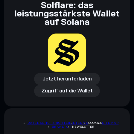
Solflare: das
leistungsstärkste Wallet
auf Solana
Jetzt herunterladen
Zugriff auf die Wallet
Jetzt herunterladen
Zugriff auf die Wallet
DATENSCHUTZRICHTLINIE
TERMS
COOKIES
SITEMAP
BRAND-KIT
NEWSLETTER