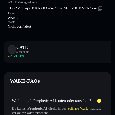
WAKE-Vertragsadresse
EGwZVojbYqXBCKNARAiZux477wtNhzhVrRUCSVNj9ray
Ticker
WAKE
Status
Nicht verifiziert
CATE
$
0.036394
58.58
%
WAKE-FAQs
Wo kann ich Prophetic AI kaufen oder tauschen?
Du kannst
Prophetic AI
direkt in der
Solflare-Wallet
kaufen,
verkaufen oder tauschen: