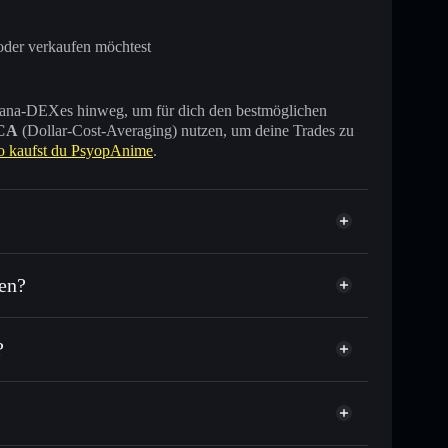
oder verkaufen möchtest
 Solana-DEXes hinweg, um für dich den bestmöglichen
CA
(Dollar-Cost-Averaging) nutzen, um deine Trades zu
o kaufst du PsyopAnime
.
en?
?
 oder Tausende anderer Solana-Tokens mit
tor
PsyopAnime
Zielkurs für PSYOPANIME
per Durchschnittskosteneffekt in PSYOPANIME einsteigen
nicht verwahrenden Wallet
Solflare