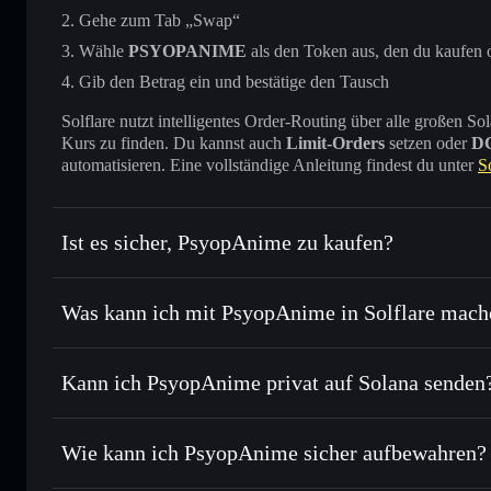
Gehe zum Tab „Swap“
Wähle
PSYOPANIME
als den Token aus, den du kaufen 
Gib den Betrag ein und bestätige den Tausch
Solflare nutzt intelligentes Order-Routing über alle großen
Kurs zu finden. Du kannst auch
Limit-Orders
setzen oder
D
automatisieren. Eine vollständige Anleitung findest du unter
S
Ist es sicher, PsyopAnime zu kaufen?
PsyopAnime
verifizierter Token
Was kann ich mit PsyopAnime in Solflare mach
PsyopAnime
Solflare-Wallet
Kann ich PsyopAnime privat auf Solana senden
Sofort tauschen
– handle PSYOPANIME gegen SOL, USDC
intelligentem Order Routing zum bestmöglichen Kurs
Solflare-Wallet
Privacy Aggrega
Limit-Orders setzen
– automatisiere Trades zu deinem 
Wie kann ich PsyopAnime sicher aufbewahren?
Durchschnittskosteneffekt nutzen
– Schritt für Schritt 
PsyopAnime