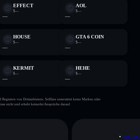
EFFECT
AOL
$—
$—
—
—
HOUSE
GTA 6 COIN
$—
$—
—
—
KERMIT
HEHE
$—
$—
—
—
gistern von Drittanbietern. Solflare unterstützt keine Marken oder
isse nicht und erhebt keinerlei Ansprüche darauf.
DATEN