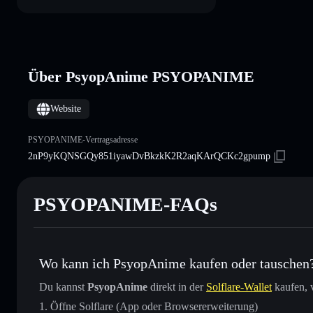
Über PsyopAnime PSYOPANIME
Website
PSYOPANIME-Vertragsadresse
2nP9yKQNSGQy851iyawDvBkzkK2R2aqKArQCKc2gpump
PSYOPANIME-FAQs
Wo kann ich PsyopAnime kaufen oder tauschen
Du kannst
PsyopAnime
direkt in der
Solflare-Wallet
kaufen, 
Öffne Solflare (App oder Browsererweiterung)