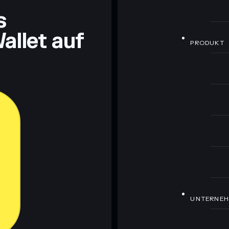
s
allet auf
PRODUKT
UNTERNE