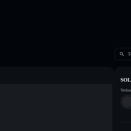
T
SOL
Verka