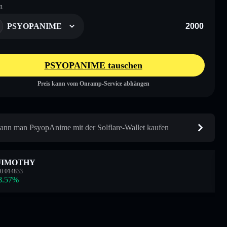
n
PSYOPANIME
PSYOPANIME tauschen
Preis kann vom Onramp-Service abhängen
ann man PsyopAnime mit der Solflare-Wallet kaufen
JIMOTHY
0.014833
8.57
%