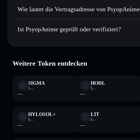
Privat senden
– übertrage PSYOPANIME, ohne Wallets öffen
integrierten Privacy Aggregators
Wie lautet die Vertragsadresse von PsyopAnime
In Echtzeit verfolgen
– überwache Kurs, Volumen, Markt
Privacy Aggre
PsyopAnime
Sicher verwahren
– halte PSYOPANIME in einer nicht verw
2nP9yKQNSGQy851iyawDvBkzkK2R2aqKArQCKc2gp
Ist PsyopAnime geprüft oder verifiziert?
kontrollierst
Wallet
PSYOPANIME
PsyopAnime
verifiziert
Weitere Token entdecken
SIGMA
HODL
$—
$—
—
—
HYLOSOL+
LIT
$—
$—
—
—