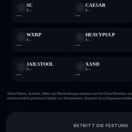
SC
CAESAR
$—
$—
—
—
WXRP
HEAVYPULP
$—
$—
—
—
JAILSTOOL
XAND
$—
$—
—
—
Token-Namen, Symbole, Bilder und Beschreibungen stammen aus On-Chain-Metadaten und Re
urheberrechtlich geschützten Inhalte von Drittanbietern, überprüft deren Eigentumsverhältn
BETRITT DIE FESTUNG