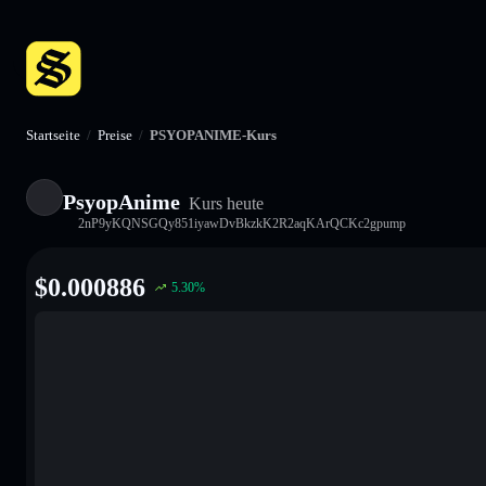
Startseite
/
Preise
/
PSYOPANIME-Kurs
PsyopAnime
Kurs heute
2nP9yKQNSGQy851iyawDvBkzkK2R2aqKArQCKc2gpump
$
0.000886
5.30
%