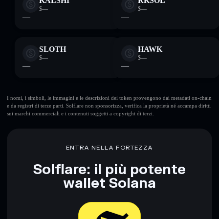
KALSHI
RKSOL
$—
$—
—
—
SLOTH
HAWK
$—
$—
—
—
I nomi, i simboli, le immagini e le descrizioni dei token provengono dai metadati on-chain
e da registri di terze parti. Solflare non sponsorizza, verifica la proprietà né accampa diritti
sui marchi commerciali e i contenuti soggetti a copyright di terzi.
ENTRA NELLA FORTEZZA
Solflare: il più potente
wallet Solana