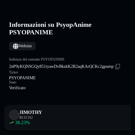
Informazioni su PsyopAnime
PSYOPANIME
Website
Indirizzo del contratto PSYOPANIME
2nP9yKQNSGQy851iyawDvBkzkK2R2aqKArQCKc2gpump
Ticker
PSYOPANIME
Stato
Verificato
JIMOTHY
$
0.01162
38.23
%