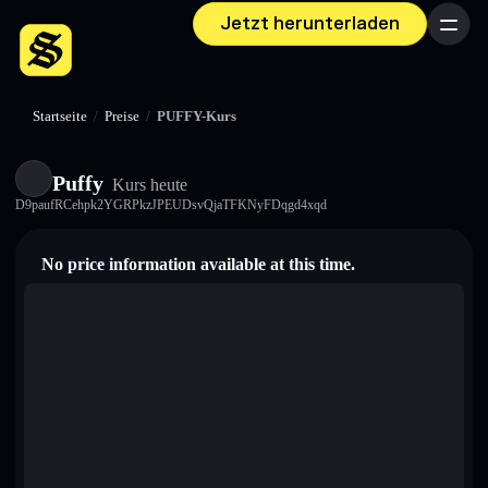
Jetzt herunterladen
Menü
Startseite
/
Preise
/
PUFFY-Kurs
Puffy
Kurs heute
D9paufRCehpk2YGRPkzJPEUDsvQjaTFKNyFDqgd4xqd
No price information available at this time.