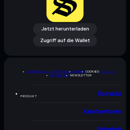
Jetzt herunterladen
Zugriff auf die Wallet
Jetzt herunterladen
Zugriff auf die Wallet
DATENSCHUTZRICHTLINIE
TERMS
COOKIES
SITEMAP
BRAND-KIT
NEWSLETTER
Übersicht
PRODUKT
Kernfunktionen
Sicherheit