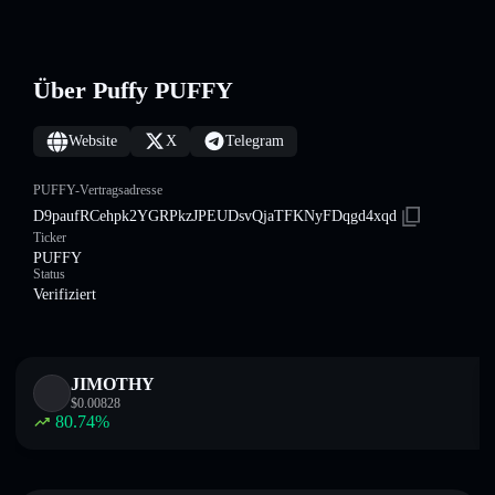
Über Puffy PUFFY
Website
X
Telegram
PUFFY-Vertragsadresse
D9paufRCehpk2YGRPkzJPEUDsvQjaTFKNyFDqgd4xqd
Ticker
PUFFY
Status
Verifiziert
JIMOTHY
$
0.00828
80.74
%