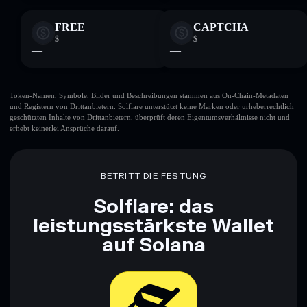
FREE
CAPTCHA
$—
$—
—
—
Token-Namen, Symbole, Bilder und Beschreibungen stammen aus On-Chain-Metadaten
und Registern von Drittanbietern. Solflare unterstützt keine Marken oder urheberrechtlich
geschützten Inhalte von Drittanbietern, überprüft deren Eigentumsverhältnisse nicht und
erhebt keinerlei Ansprüche darauf.
BETRITT DIE FESTUNG
Solflare: das
leistungsstärkste Wallet
auf Solana