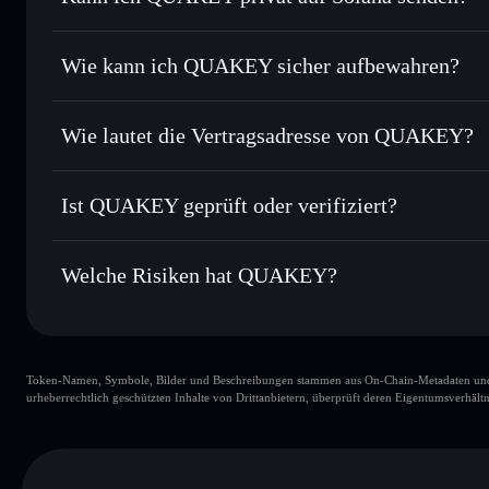
Order Routing zum bestmöglichen Kurs
Privacy Aggregato
Limit-Orders setzen
– automatisiere Trades zu deinem Z
Wie kann ich QUAKEY sicher aufbewahren?
Durchschnittskosteneffekt nutzen
– Schritt für Schritt 
QUAKEY
ni
Privat senden
– übertrage QUAKEY, ohne Wallets öffentlich
Solflare
Privacy Aggregators
Wie lautet die Vertragsadresse von QUAKEY?
In Echtzeit verfolgen
– überwache Kurs, Volumen, Marktk
Privacy Aggregator
QUAKEY
Sicher verwahren
– halte QUAKEY in einer nicht verwahre
4g9u8271KVUxuapE4LhhFs6UeMxbMPLM3C7xrtZ4
Ist QUAKEY geprüft oder verifiziert?
kontrollierst
Wallet
QUAKEY
QUAKEY
derzeit nicht veri
Welche Risiken hat QUAKEY?
Hauptrisiken für QUAKEY:
Token-Namen, Symbole, Bilder und Beschreibungen stammen aus On-Chain-Metadaten und Re
QUAKEY
urheberrechtlich geschützten Inhalte von Drittanbietern, überprüft deren Eigentumsverhältn
QUAKEY
80
QUAKEY