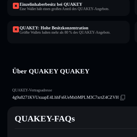
Einzelinhaberbesitz bei QUAKEY
Eine Wallet hält einen großen Anteil des QUAKEY-Angebots.
QUAKEY: Hohe Besitzkonzentration
Größte Wallets halten mehr als 80 % des QUAKEY-Angebots.
Über QUAKEY QUAKEY
QUAKEY-Vertragsadresse
4g9u8271KVUxuapE4LhhFs6UeMxbMPLM3C7xrtZ4CZVH
QUAKEY-FAQs