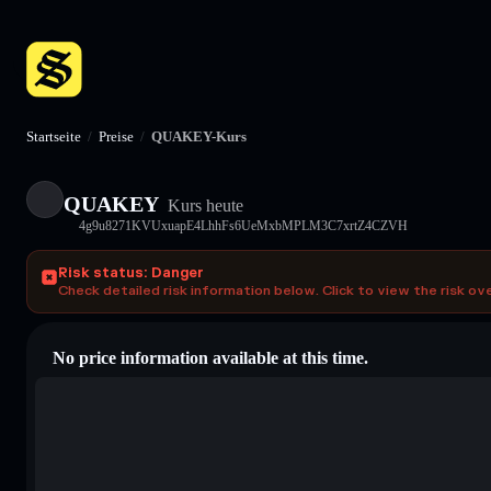
Startseite
/
Preise
/
QUAKEY-Kurs
QUAKEY
Kurs heute
4g9u8271KVUxuapE4LhhFs6UeMxbMPLM3C7xrtZ4CZVH
Risk status: Danger
Check detailed risk information below. Click to view the risk ov
No price information available at this time.