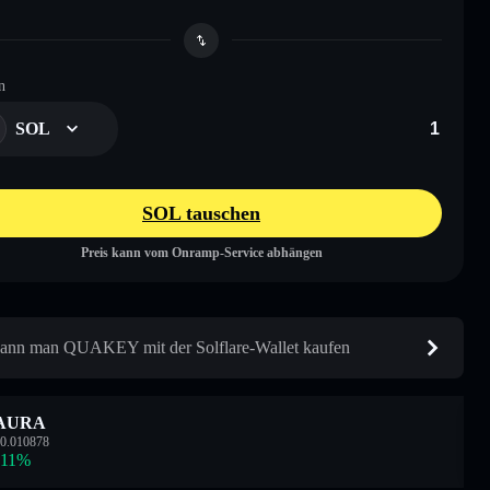
n
SOL
SOL tauschen
Preis kann vom Onramp-Service abhängen
ann man QUAKEY mit der Solflare-Wallet kaufen
AURA
0.010878
.11
%