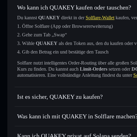
Wo kann ich QUAKEY kaufen oder tauschen?
Du kannst
QUAKEY
direkt in der
Solflare-Wallet
kaufen, ver
Öffne Solflare (App oder Browsererweiterung)
Gehe zum Tab „Swap“
Wähle
QUAKEY
als den Token aus, den du kaufen oder 
Gib den Betrag ein und bestätige den Tausch
Solflare nutzt intelligentes Order-Routing über alle großen
Kurs zu finden. Du kannst auch
Limit-Orders
setzen oder
D
automatisieren. Eine vollständige Anleitung findest du unter
S
Ist es sicher, QUAKEY zu kaufen?
QUAKEY
nicht verifiziert
Was kann ich mit QUAKEY in Solflare machen
QUAKEY
Solflare-Wallet
Kann ich QUAKEY privat auf Solana senden?
Sofort tauschen
– handle QUAKEY gegen SOL, USDC oder 