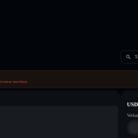
T
erview section.
USD
Verka