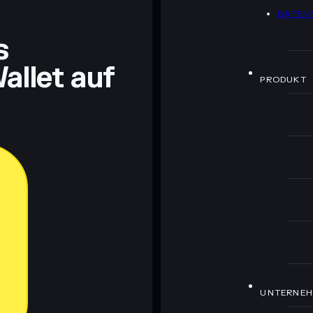
DATEN
ch Bildungszwecken und stellen keine Finanzberatung
s
rugcheck.xyz.
allet auf
PRODUKT
UNTERNE