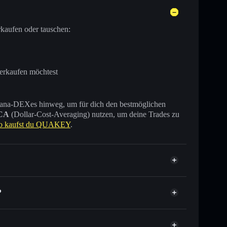
kaufen oder tauschen:
verkaufen möchtest
 Solana-DEXes hinweg, um für dich den bestmöglichen
CA
(Dollar-Cost-Averaging) nutzen, um deine Trades zu
o kaufst du QUAKEY
.
?
Tausende anderer Solana-Tokens mit intelligentem